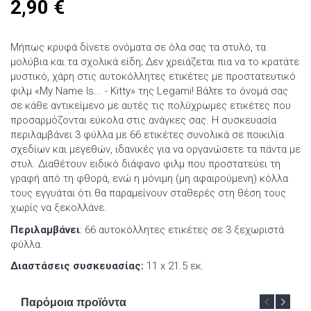
2,90
€
Μήπως κρυφά δίνετε ονόματα σε όλα σας τα στυλό, τα
μολύβια και τα σχολικά είδη; Δεν χρειάζεται πια να το κρατάτε
μυστικό, χάρη στις αυτοκόλλητες ετικέτες με προστατευτικό
φιλμ «My Name Is... - Kitty» της Legami! Βάλτε το όνομά σας
σε κάθε αντικείμενο με αυτές τις πολύχρωμες ετικέτες που
προσαρμόζονται εύκολα στις ανάγκες σας. Η συσκευασία
περιλαμβάνει 3 φύλλα με 66 ετικέτες συνολικά σε ποικιλία
σχεδίων και μεγεθών, ιδανικές για να οργανώσετε τα πάντα με
στυλ. Διαθέτουν ειδικό διάφανο φιλμ που προστατεύει τη
γραφή από τη φθορά, ενώ η μόνιμη (μη αφαιρούμενη) κόλλα
τους εγγυάται ότι θα παραμείνουν σταθερές στη θέση τους
χωρίς να ξεκολλάνε.
Περιλαμβάνει
: 66 αυτοκόλλητες ετικέτες σε 3 ξεχωριστά
φύλλα.
Διαστάσεις συσκευασίας:
11 x 21.5 εκ.
Παρόμοια προϊόντα