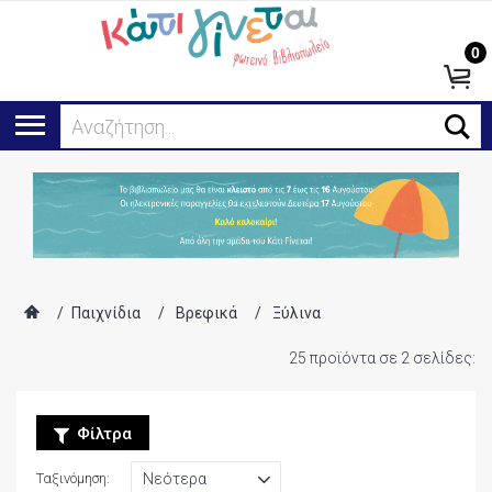
0
Ψάχνω για...
/
Παιχνίδια
/
Βρεφικά
/
Ξύλινα
25 προϊόντα σε 2 σελίδες:
Φίλτρα
Ταξινόμηση: