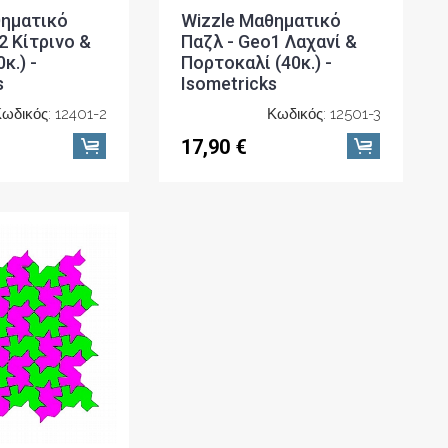
θηματικό
Wizzle Μαθηματικό
2 Κίτρινο &
Παζλ - Geo1 Λαχανί &
κ.) -
Πορτοκαλί (40κ.) -
s
Isometricks
ωδικός: 12401-2
Κωδικός: 12501-3
17,90 €