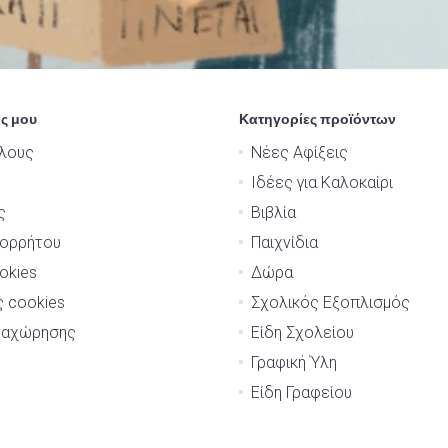
ς μου
Κατηγορίες προϊόντων
λους
Νέες Αφίξεις
Ιδέες για Καλοκαίρι
ς
Βιβλία
πορρήτου
Παιχνίδια
okies
Δώρα
ς cookies
Σχολικός Εξοπλισμός
ναχώρησης
Είδη Σχολείου
Γραφική Ύλη
Είδη Γραφείου