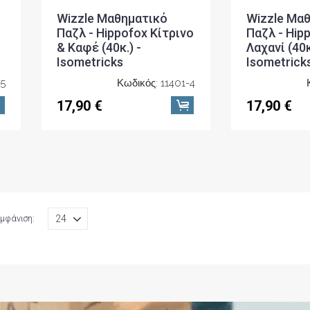
Wizzle Μαθηματικό
Wizzle Μα
Παζλ - Hippofox Κίτρινο
Παζλ - Hip
& Καφέ (40κ.) -
Λαχανί (40κ
Isometricks
Isometrick
-5
Κωδικός: 11401-4
17,90 €
17,90 €
μφάνιση: