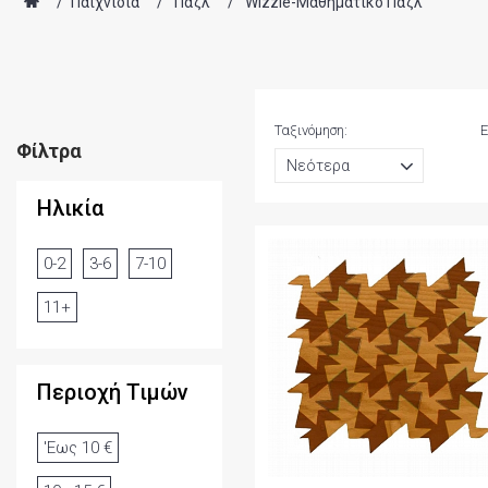
/
Παιχνίδια
/
Παζλ
/
Wizzle-Μαθηματικό Παζλ
Ταξινόμηση:
Ε
Φίλτρα
Ηλικία
0-2
3-6
7-10
11+
Περιοχή Τιμών
'Εως 10 €