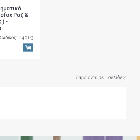
θηματικό
pofox Ροζ &
.) -
s
Κωδικός: 11401-3
7 προϊόντα σε 1 σελίδες: