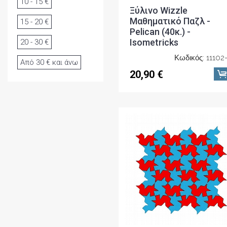
10 - 15 €
Ξύλινο Wizzle
Μαθηματικό Παζλ -
15 - 20 €
Pelican (40κ.) -
Isometricks
20 - 30 €
Κωδικός: 11102
Από 30 € και άνω
20,90 €