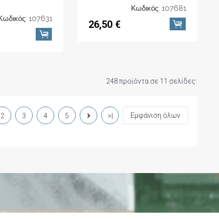
Κωδικός: 107681
Κωδικός: 107631
26,50 €
248 προϊόντα σε 11 σελίδες:
Εμφάνιση όλων
2
3
4
5
>|