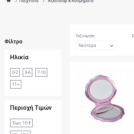
/
Παιχνίδια
/
Αξεσουάρ & Κοσμήματα
Ταξινόμηση:
Ε
Φίλτρα
Ηλικία
0-2
3-6
7-10
11+
Περιοχή Τιμών
'Εως 10 €