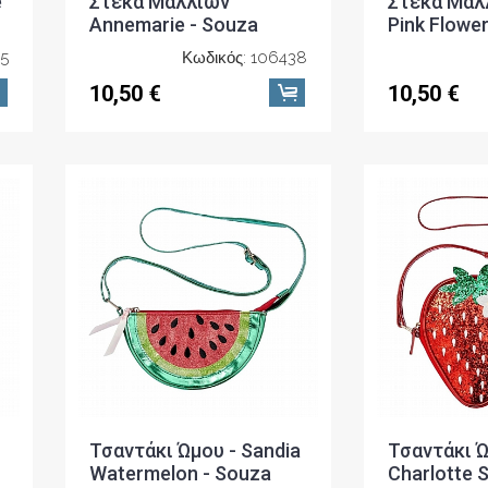
e
Στέκα Μαλλιών
Στέκα Μαλλ
Annemarie - Souza
Pink Flowe
75
Κωδικός: 106438
10,50 €
10,50 €
Τσαντάκι Ώμου - Sandia
Τσαντάκι Ώ
Watermelon - Souza
Charlotte S