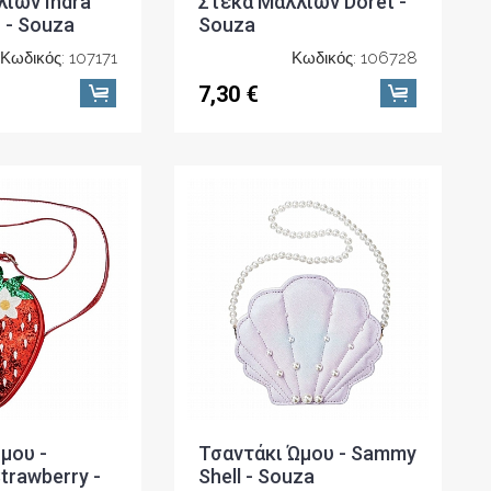
ιών Indra
Στέκα Μαλλιών Doret -
r - Souza
Souza
Κωδικός: 107171
Κωδικός: 106728
7,30 €
μου -
Τσαντάκι Ώμου - Sammy
trawberry -
Shell - Souza