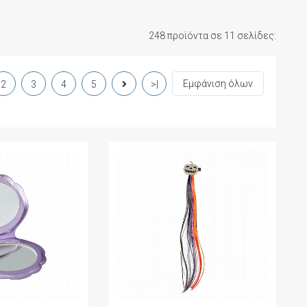
248 προϊόντα σε 11 σελίδες:
Εμφάνιση όλων
2
3
4
5
>|