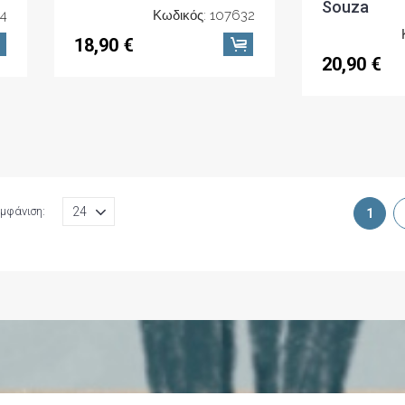
Souza
14
Κωδικός: 107632
18,90 €
20,90 €
μφάνιση:
1