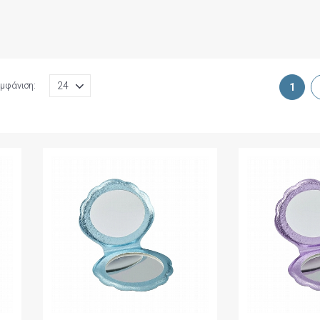
μφάνιση:
1