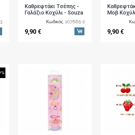
Καθρεφτάκι Tσέπης -
Καθρεφτάκ
Γαλάζιο Κοχύλι - Souza
Μοβ Κοχύλι
-3
Κωδικός: 107665-2
Κω
9,90 €
9,90 €
7%