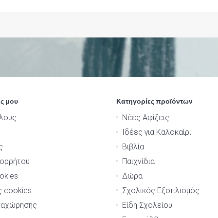
ς μου
Κατηγορίες προϊόντων
λους
Νέες Αφίξεις
Ιδέες για Καλοκαίρι
ς
Βιβλία
πορρήτου
Παιχνίδια
okies
Δώρα
ς cookies
Σχολικός Εξοπλισμός
ναχώρησης
Είδη Σχολείου