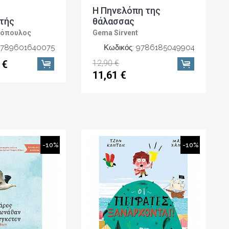
Η Πηνελόπη της
ατής
θάλασσας
ιόπουλος
Gema Sirvent
 9789601640075
Κωδικός: 9786185049904
 €
12,90 €
11,61 €
-10%
-10%