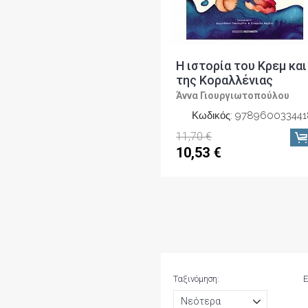
Η ιστορία του Κρεμ και
της Κοραλλένιας
Άννα Γιουργιωτοπούλου
Κωδικός: 978960033441
11,70 €
10,53 €
Ταξινόμηση:
Ε