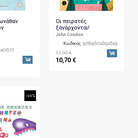
Ιωνάθαν
Οι πειρατές
ον
ξανάρχονται!
John Condon
Κωδικός: 9789601691619
640677
11,90 €
10,70 €
-10%