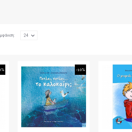
μφάνιση:
0%
-10%