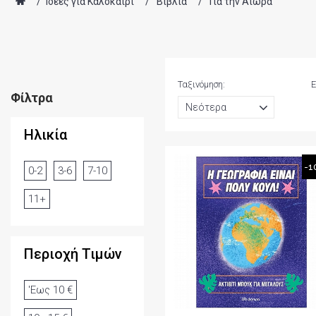
/
Ιδέες για Καλοκαίρι
/
Βιβλία
/
Για την Αιώρα
Ταξινόμηση:
Ε
Φίλτρα
Ηλικία
-1
0-2
3-6
7-10
11+
Περιοχή Τιμών
'Εως 10 €