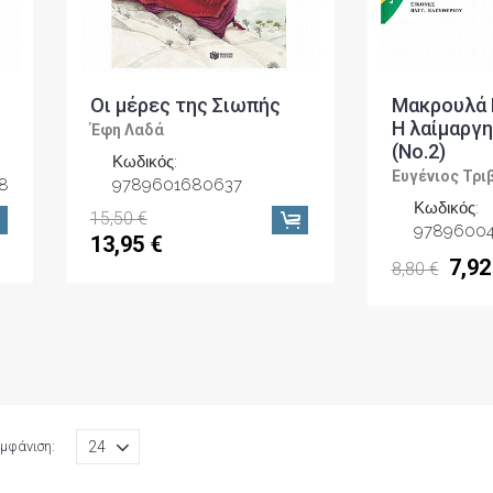
Οι μέρες της Σιωπής
Μακρουλά 
Η λαίμαργη
Έφη Λαδά
(Νο.2)
Κωδικός:
Ευγένιος Τρι
8
9789601680637
Κωδικός:
15,50 €
9789600
13,95 €
7,92
8,80 €
μφάνιση: