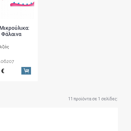
Μικρούλικα:
 Φάλαινα
βιζάς
406207
 €
11 προϊόντα σε 1 σελίδες: