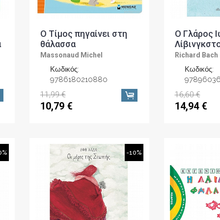
Ο Τίμος πηγαίνει στη
Ο Γλάρος 
α
θάλασσα
Λίβινγκστ
Massonaud Michel
Richard Bach
Κωδικός:
Κωδικός:
9786180210880
9789603
11,99 €
16,60 €
10,79 €
14,94 €
0%
-10%