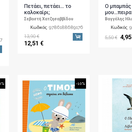
Πετάει, πετάει… το
Ο μπαμπάς
καλοκαίρι;
μου...πειρ
Σεβαστή Χατζησαββίδου
Βαγγέλης Ηλ
Κωδικός: 9786188689176
Κωδικός:
13,90 €
4,95
5,50 €
7
12,51 €
0%
-10%