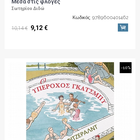
Μέσα στις φλόγες
Σωτηρίου Διδώ
Κωδικός: 9789600401462
9,12 €
10,14 €
-10%