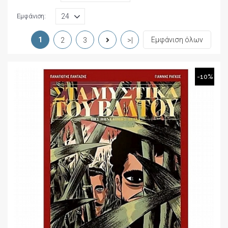
Εμφάνιση:
1
Εμφάνιση όλων
2
3
>|
-10%