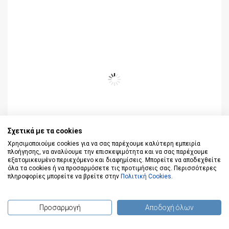
Σχετικά με τα cookies
Χρησιμοποιούμε cookies για να σας παρέχουμε καλύτερη εμπειρία
Κλασικοί Θησαυροί: Μαίρη Πόπινς
πλοήγησης, να αναλύουμε την επισκεψιμότητα και να σας παρέχουμε
Pamela L. Travers
εξατομικευμένο περιεχόμενο και διαφημίσεις. Μπορείτε να αποδεχθείτε
όλα τα cookies ή να προσαρμόσετε τις προτιμήσεις σας. Περισσότερες
Κωδικός: 9786180211788
πληροφορίες μπορείτε να βρείτε στην
Πολιτική Cookies
.
12,59 €
13,99 €
Προσαρμογή
Αποδοχή όλων
(
0
) προϊόντα