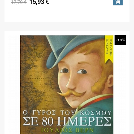
15,93 €
17,70 €
-10%