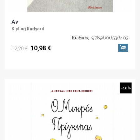
Αν
Kipling Rudyard
Κωδικός: 9789606536403
10,98 €
12,20 €
-10%