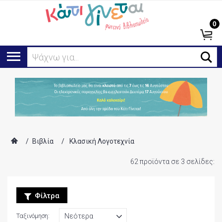
0
Αναζήτηση...
/
Βιβλία
/
Κλασική Λογοτεχνία
62 προϊόντα σε 3 σελίδες:
Φίλτρα
Ταξινόμηση: