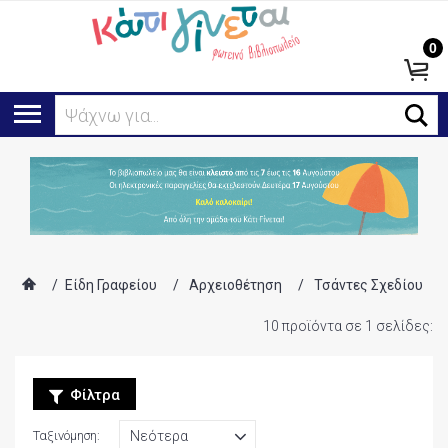
0
Αναζή
/
Είδη Γραφείου
/
Αρχειοθέτηση
/
Τσάντες Σχεδίου
10 προϊόντα σε 1 σελίδες:
Φίλτρα
Ταξινόμηση: