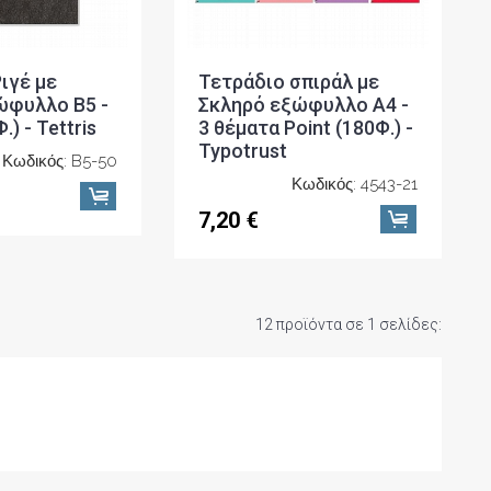
ιγέ με
Τετράδιο σπιράλ με
ώφυλλο Β5 -
Σκληρό εξώφυλλο Α4 -
) - Tettris
3 θέματα Point (180Φ.) -
Typotrust
Κωδικός: B5-50
Κωδικός: 4543-21
7,20 €
12 προϊόντα σε 1 σελίδες: