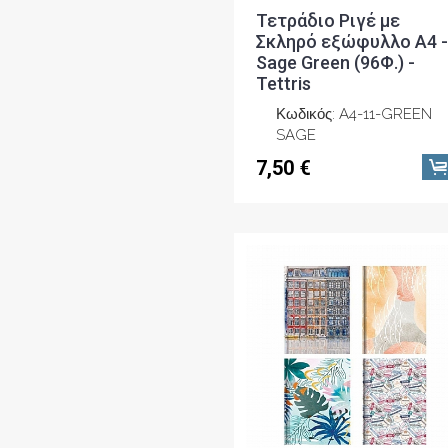
Τετράδιo Ριγέ με
Σκληρό εξώφυλλο A4 -
Sage Green (96Φ.) -
Tettris
Κωδικός: A4-11-GREEN
SAGE
7,50 €