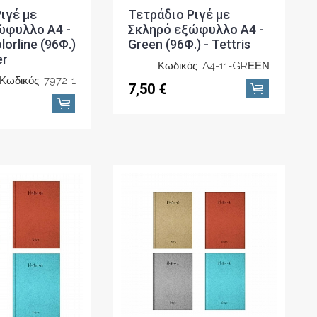
ιγέ με
Τετράδιo Ριγέ με
ώφυλλο A4 -
Σκληρό εξώφυλλο A4 -
orline (96Φ.)
Green (96Φ.) - Tettris
er
Κωδικός: A4-11-GRΕΕΝ
Κωδικός: 7972-1
7,50 €