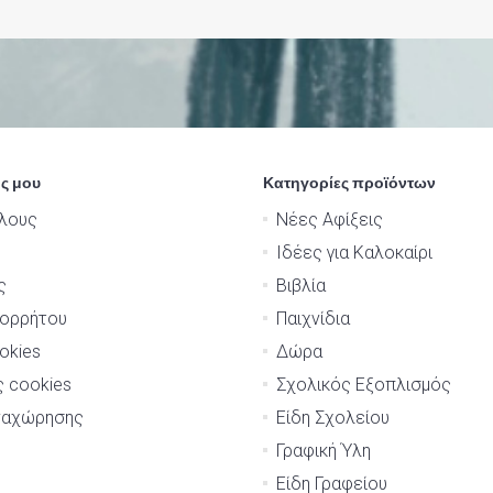
ς μου
Κατηγορίες προϊόντων
λους
Νέες Αφίξεις
Ιδέες για Καλοκαίρι
ς
Βιβλία
πορρήτου
Παιχνίδια
okies
Δώρα
ς cookies
Σχολικός Εξοπλισμός
ναχώρησης
Είδη Σχολείου
Γραφική Ύλη
Είδη Γραφείου