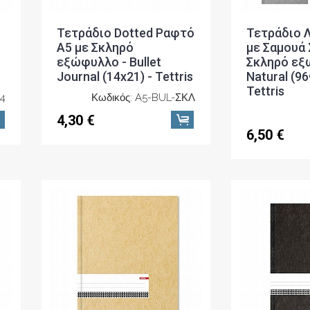
Τετράδιο Dotted Ραφτό
Τετράδιο 
Α5 με Σκληρό
με Σαμουά 
εξώφυλλο - Bullet
Σκληρό εξ
Journal (14x21) - Tettris
Natural (96
Tettris
84
Κωδικός: A5-BUL-ΣΚΛ
4,30 €
6,50 €