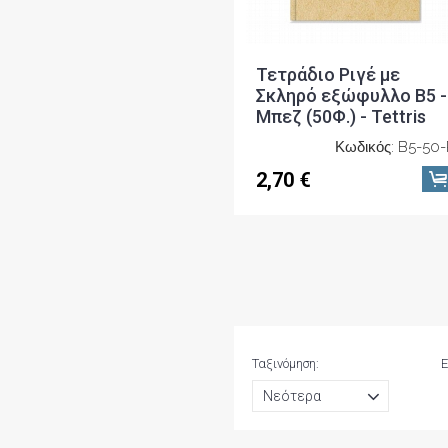
Τετράδιο Ριγέ με
Σκληρό εξώφυλλο Β5 -
Μπεζ (50Φ.) - Tettris
Κωδικός: B5-50
2,70 €
Ταξινόμηση:
Ε