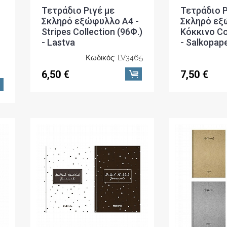
Τετράδιo Ριγέ με
Τετράδιo Ρ
Σκληρό εξώφυλλο A4 -
Σκληρό εξ
Stripes Collection (96Φ.)
Κόκκινο Col
- Lastva
- Salkopap
Κωδικός: LV3465
6,50 €
7,50 €