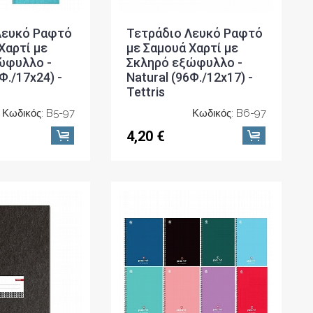
Λευκό Ραφτό
Τετράδιο Λευκό Ραφτό
Χαρτί με
με Σαμουά Χαρτί με
ώφυλλο -
Σκληρό εξώφυλλο -
Φ./17x24) -
Natural (96Φ./12x17) -
Tettris
Κωδικός: B5-97
Κωδικός: B6-97
4,20 €