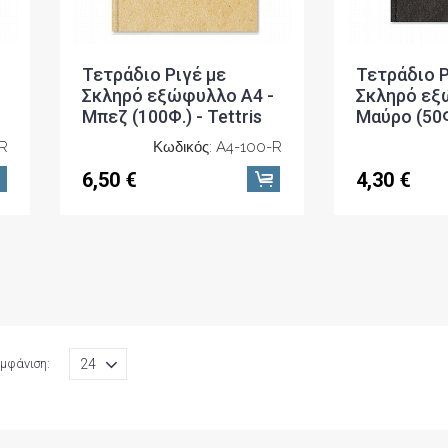
Τετράδιο Ριγέ με
Τετράδιο Ρ
Σκληρό εξώφυλλο A4 -
Σκληρό εξ
Μπεζ (100Φ.) - Tettris
Μαύρο (50Φ.
-R
Κωδικός: A4-100-R
6,50 €
4,30 €
μφάνιση: