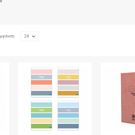
ο
μφάνιση: