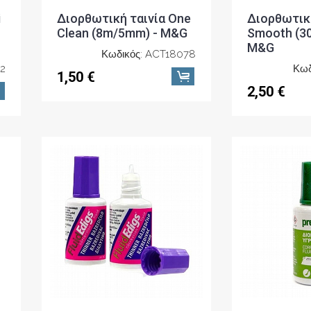
i
Διορθωτική ταινία One
Διορθωτική
Clean (8m/5mm) - M&G
Smooth (3
M&G
Κωδικός: ACT18078
12
Κωδ
1,50 €
2,50 €