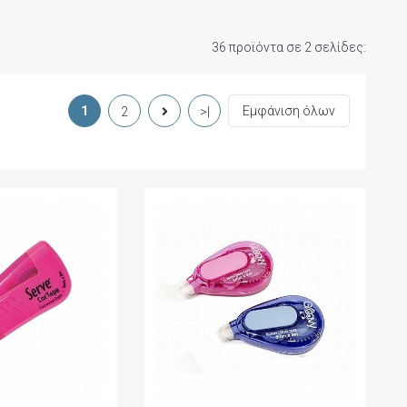
36 προϊόντα σε 2 σελίδες:
1
Εμφάνιση όλων
2
>|