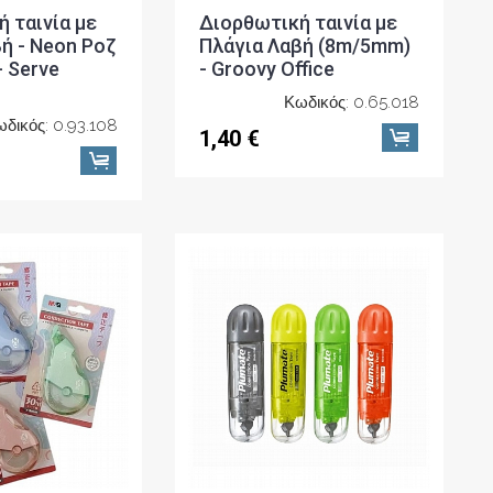
 ταινία με
Διορθωτική ταινία με
ή - Neon Ροζ
Πλάγια Λαβή (8m/5mm)
 Serve
- Groovy Office
Κωδικός: 0.65.018
δικός: 0.93.108
1,40 €