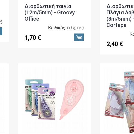
Διορθωτική ταινία
Διορθωτική
(12m/5mm) - Groovy
Πλάγια Λαβ
Office
(8m/5mm) -
05
Cortape
Κωδικός: 0.65.017
Κω
1,70 €
2,40 €