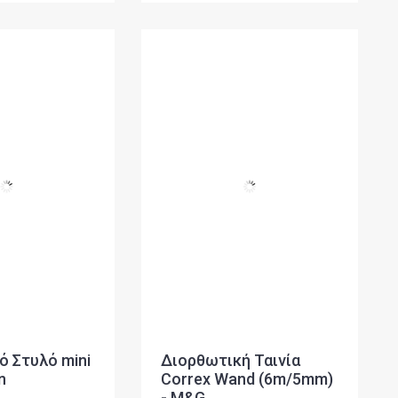
 Στυλό mini
Διορθωτική Ταινία
n
Correx Wand (6m/5mm)
- M&G
ωδικός: 1305212
Κωδικός: ACTP1971
1,70 €
36 προϊόντα σε 2 σελίδες: