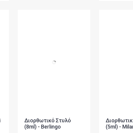
i
Διορθωτικό Στυλό
Διορθωτικό
(8ml) - Berlingo
(5ml) - Mila
Κωδικός: KR500
Κ
05
0,90 €
1,20 €