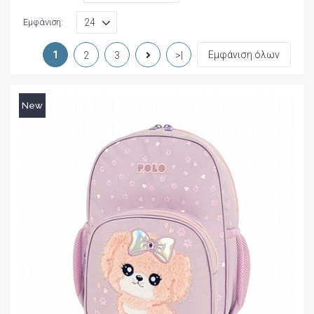
Εμφάνιση:
1
Εμφάνιση όλων
2
3
>|
New