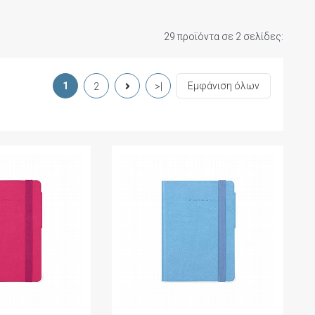
29 προϊόντα σε 2 σελίδες:
1
Εμφάνιση όλων
2
>|