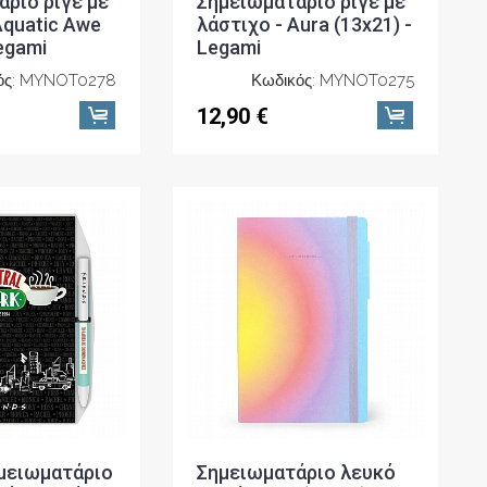
ριο ριγέ με
Σημειωματάριο ριγέ με
Aquatic Awe
λάστιχο - Aura (13x21) -
Legami
Legami
ός: MYNOT0278
Κωδικός: MYNOT0275
12,90 €
ημειωματάριο
Σημειωματάριο λευκό