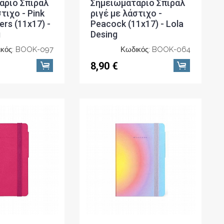
άριο Σπιράλ
Σημειωματάριο Σπιράλ
τιχο - Pink
ριγέ με λάστιχο -
ers (11x17) -
Peacock (11x17) - Lola
g
Desing
ικός: BOOK-097
Κωδικός: BOOK-064
8,90 €