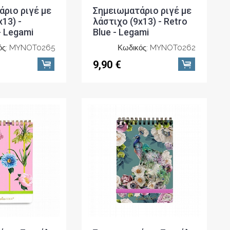
ριο ριγέ με
Σημειωματάριο ριγέ με
13) -
λάστιχο (9x13) - Retro
- Legami
Blue - Legami
ός: MYNOT0265
Κωδικός: MYNOT0262
9,90 €