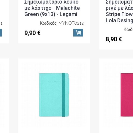
Σημειωματάριο λευκό
Σημειωματ
με λάστιχο - Malachite
ριγέ με λάσ
Green (9x13) - Legami
Stripe Flow
Lola Desin
1
Κωδικός: MYNOT0212
Κωδ
9,90 €
8,90 €