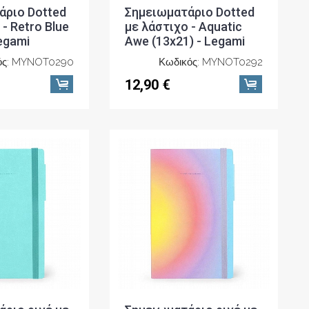
άριο Dotted
Σημειωματάριο Dotted
- Retro Blue
με λάστιχο - Aquatic
Legami
Awe (13x21) - Legami
ός: MYNOT0290
Κωδικός: MYNOT0292
12,90 €