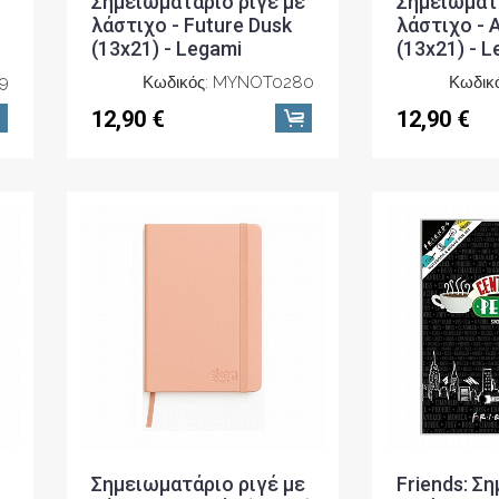
Σημειωματάριο ριγέ με
Σημειωματά
λάστιχο - Future Dusk
λάστιχο - 
(13x21) - Legami
(13x21) - 
9
Κωδικός: MYNOT0280
Κωδικ
12,90 €
12,90 €
Σημειωματάριο ριγέ με
Friends: Σ