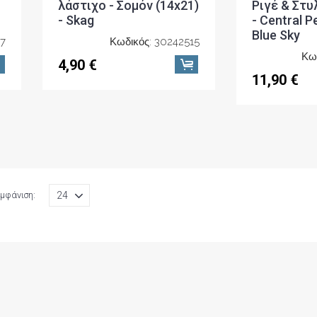
λάστιχο - Σομόν (14x21)
Ριγέ & Στυ
- Skag
- Central P
Blue Sky
7
Κωδικός: 30242515
Κω
4,90 €
11,90 €
μφάνιση: