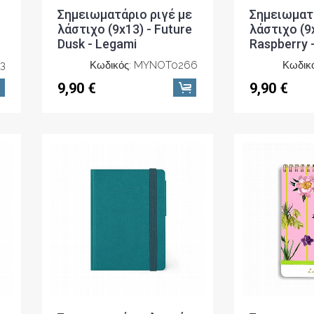
Σημειωματάριο ριγέ με
Σημειωματά
λάστιχο (9x13) - Future
λάστιχο (9x
Dusk - Legami
Raspberry 
3
Κωδικός: MYNOT0266
Κωδικ
9,90 €
9,90 €