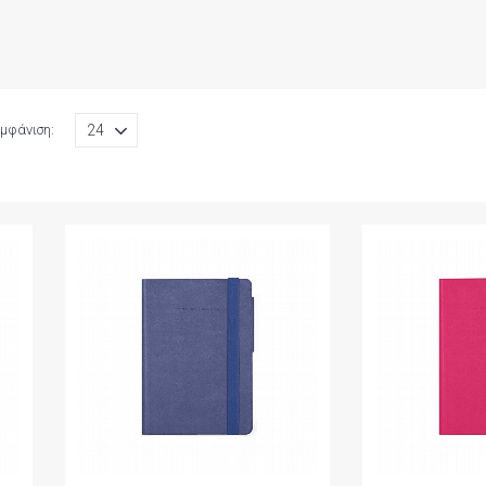
μφάνιση: