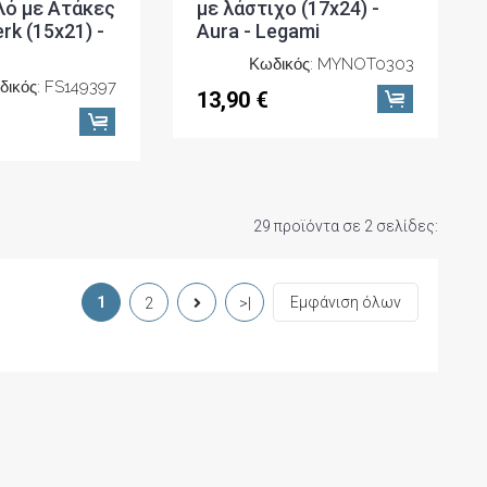
λό με Ατάκες
με λάστιχο (17x24) -
erk (15x21) -
Aura - Legami
Κωδικός: MYNOT0303
δικός: FS149397
13,90 €
29 προϊόντα σε 2 σελίδες:
1
Εμφάνιση όλων
2
>|