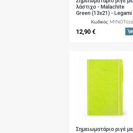
Σημειωματάριο ριγέ με
λάστιχο - Malachite
Green (13x21) - Legami
Κωδικός: MYNOT021
12,90 €
Σημειωματάριο ριγέ με