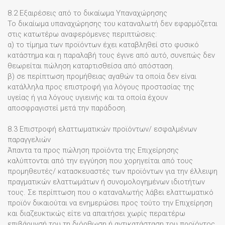
8.2 Εξαιρέσεις από το δικαίωμα Υπαναχώρησης
Το δικαίωμα υπαναχώρησης του καταναλωτή δεν εφαρμόζεται
στις κατωτέρω αναφερόμενες περιπτώσεις:
α) το τίμημα των προϊόντων έχει καταβληθεί στο φυσικό
κατάστημα και η παραλαβή τους έγινε από αυτό, συνεπώς δεν
θεωρείται πώληση καταρτισθείσα από απόσταση.
β) σε περίπτωση προμήθειας αγαθών τα οποία δεν είναι
κατάλληλα προς επιστροφή για λόγους προστασίας της
υγείας ή για λόγους υγιεινής και τα οποία έχουν
αποσφραγιστεί μετά την παράδοση.
8.3 Επιστροφή ελαττωματικών προϊόντων/ εσφαλμένων
παραγγελιών
Άπαντα τα προς πώληση προϊόντα της Επιχείρησης
καλύπτονται από την εγγύηση που χορηγείται από τους
προμηθευτές/ κατασκευαστές των προϊόντων για την έλλειψη
πραγματικών ελαττωμάτων ή συνομολογημένων ιδιοτήτων
τους. Σε περίπτωση που ο καταναλωτής λάβει ελαττωματικό
προϊόν δικαιούται να ενημερώσει προς τούτο την Επιχείρηση
και διαζευκτικώς είτε να απαιτήσει χωρίς περαιτέρω
επιβάρυνσή του τη διόρθωση ή αντικατάσταση του προϊόντος