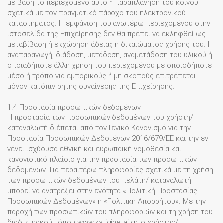
με βάση το περιεχόμενο αυτό ή παραπλάνηση του κοινού
σχετικά με τον πραγματικό πάροχο του ηλεκτρονικού
καταστήματος. Η εμφάνιση του ανωτέρω περιεχομένου στην
ιστοσελίδα της Επιχείρησης δεν θα πρέπει να εκληφθεί ως
μεταβίβαση ή εκχώρηση άδειας ή δικαιώματος χρήσης του. Η
αναπαραγωγή, διάδοση, μετάδοση, αναμετάδοση του υλικού ή
οποιαδήποτε άλλη χρήση του περιεχομένου με οποιοδήποτε
μέσο ή τρόπο για εμπορικούς ή μη σκοπούς επιτρέπεται
μόνον κατόπιν ρητής συναίνεσης της Επιχείρησης.
1.4 Προστασία προσωπικών δεδομένων
Η προστασία των προσωπικών δεδομένων του χρήστη/
καταναλωτή διέπεται από τον Γενικό Κανονισμό για την
Προστασία Προσωπικών Δεδομένων 2016/679/ΕΕ και την εν
γένει ισχύουσα εθνική και ευρωπαϊκή νομοθεσία και
κανονιστικό πλαίσιο για την προστασία των προσωπικών
δεδομένων. Για περαιτέρω πληροφορίες σχετικά με τη χρήση
των προσωπικών δεδομένων του πελάτη/ καταναλωτή
μπορεί να ανατρέξει στην ενότητα «Πολιτική Προστασίας
Προσωπικών Δεδομένων» ή «Πολιτική Απορρήτου». Με την
παροχή των προσωπικών του πληροφοριών και τη χρήση του
διαδικτυακού τόπου www.katiginetai.gr, ο χρήστης/