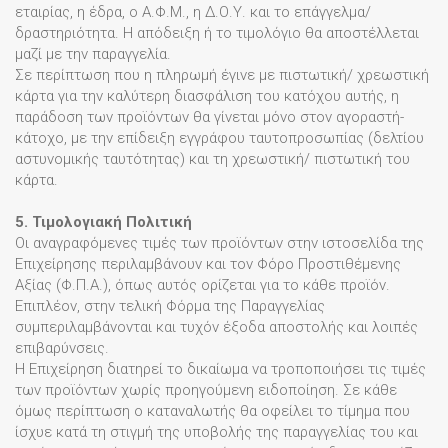
εταιρίας, η έδρα, ο Α.Φ.Μ., η Δ.Ο.Υ. και το επάγγελμα/
δραστηριότητα. Η απόδειξη ή το τιμολόγιο θα αποστέλλεται
μαζί με την παραγγελία.
Σε περίπτωση που η πληρωμή έγινε με πιστωτική/ χρεωστική
κάρτα για την καλύτερη διασφάλιση του κατόχου αυτής, η
παράδοση των προϊόντων θα γίνεται μόνο στον αγοραστή-
κάτοχο, με την επίδειξη εγγράφου ταυτοπροσωπίας (δελτίου
αστυνομικής ταυτότητας) και τη χρεωστική/ πιστωτική του
κάρτα.
5. Τιμολογιακή Πολιτική
Οι αναγραφόμενες τιμές των προϊόντων στην ιστοσελίδα της
Επιχείρησης περιλαμβάνουν και τον Φόρο Προστιθέμενης
Αξίας (Φ.Π.Α.), όπως αυτός ορίζεται για το κάθε προϊόν.
Επιπλέον, στην τελική Φόρμα της Παραγγελίας
συμπεριλαμβάνονται και τυχόν έξοδα αποστολής και λοιπές
επιβαρύνσεις.
Η Επιχείρηση διατηρεί το δικαίωμα να τροποποιήσει τις τιμές
των προϊόντων χωρίς προηγούμενη ειδοποίηση. Σε κάθε
όμως περίπτωση ο καταναλωτής θα οφείλει το τίμημα που
ίσχυε κατά τη στιγμή της υποβολής της παραγγελίας του και