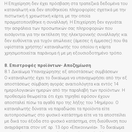
Η Επιχείρηση δεν έχει πρόσβαση στα τραπεζικά δεδομένα του
καταναλωτή και δεν αποθηκεύει πληροφορίες σχετικά με την
πιστωτική ή χρεωστική κάρτα, με την οποία
πραγματοποιήθηκε η συναλλαγή. Η Επιχείρηση δεν εγγυάται
την ασφάλεια των προσωπικών σας πληροφοριών που
εισάγονται για την εκτέλεση της ηλεκτρονικής συναλλαγής και
δεν ευθύνεται για τυχόν απώλειες (άμεσες ή έμμεσες) που θα
υφίσταται χρήστης/ καταναλωτής του οποίου η κάρτα
χρησιμοποιείται παράνομα ή με μη εξουσιοδοτημένο τρόπο.
8. Επιστροφές προϊόντων- Αποζημίωση
8.1 Δικαίωμα Υπαναχώρησης εξ αποστάσεως συμβάσεων
Ο καταναλωτής έχει το δικαίωμα να υπαναχωρήσει από την εξ
αποστάσεως σύμβαση αγοράς αναιτιολόγητα και εντός 14
ημερολογιακών ημερών από την παραλαβή των προϊόντων. Η
προθεσμία θεωρείται ότι έχει τηρηθεί εφόσον έχουν
αποσταλεί πίσω τα αγαθά προ της λήξης του 14ημέρου. Ο
καταναλωτής δύναται να παραδώσει τα προϊόντα είτε
αυτοπροσώπως στο φυσικό κατάστημα είτε να τα αποστείλει
με δικά του έξοδα στο φυσικό κατάστημα, στη διεύθυνση που
αναγράφεται στον υπ’ αρ. 13 όρο «Επικοινωνία». Το δικαίωμα