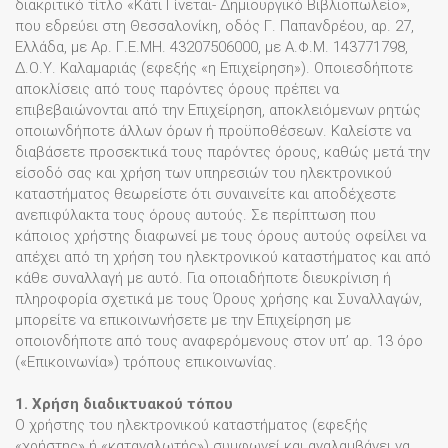
διακριτικό τίτλο «Κάτι Γίνεται- Δημιουργικό Βιβλιοπωλείο»,
που εδρεύει στη Θεσσαλονίκη, οδός Γ. Παπανδρέου, αρ. 27,
Ελλάδα, με Αρ. Γ.Ε.ΜΗ. 43207506000, με Α.Φ.Μ. 143771798,
Δ.Ο.Υ. Καλαμαριάς (εφεξής «η Επιχείρηση»). Οποιεσδήποτε
αποκλίσεις από τους παρόντες όρους πρέπει να
επιβεβαιώνονται από την Επιχείρηση, αποκλειόμενων ρητώς
οποιωνδήποτε άλλων όρων ή προϋποθέσεων. Καλείστε να
διαβάσετε προσεκτικά τους παρόντες όρους, καθώς μετά την
είσοδό σας και χρήση των υπηρεσιών του ηλεκτρονικού
καταστήματος θεωρείστε ότι συναινείτε και αποδέχεστε
ανεπιφύλακτα τους όρους αυτούς. Σε περίπτωση που
κάποιος χρήστης διαφωνεί με τους όρους αυτούς οφείλει να
απέχει από τη χρήση του ηλεκτρονικού καταστήματος και από
κάθε συναλλαγή με αυτό. Για οποιαδήποτε διευκρίνιση ή
πληροφορία σχετικά με τους Όρους χρήσης και Συναλλαγών,
μπορείτε να επικοινωνήσετε με την Επιχείρηση με
οποιονδήποτε από τους αναφερόμενους στον υπ’ αρ. 13 όρο
(«Επικοινωνία») τρόπους επικοινωνίας.
1. Χρήση διαδικτυακού τόπου
Ο χρήστης του ηλεκτρονικού καταστήματος (εφεξής
«χρήστης» ή «καταναλωτής») συμφωνεί και αναλαμβάνει να