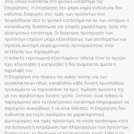
στην οποία διατίθεται στο φυσικό κατάστημα της
Επιχείρησης. Η Επιχείρηση δεν φέρει καμία ευθύνη και δεν
καλύπτει διαφορές στις τιμές των προϊόντων που
αγοράσθηκαν από το φυσικό κατάστημα και εκ των υστέρων ο
καταναλωτής διαπίστωσε την ύπαρξη χαμηλότερης τιμής στο
ηλεκτρονικό κατάστημα. Οι διάφορες προσφορές των
προϊόντων ισχύουν μέχρι εξαντλήσεως των αποθεμάτων και
τηρείται αυστηρή σειρά χρονικής προτεραιότητας στην
εκτέλεση των παραγγελιών.
Η ένδειξη «προσωρινά εξαντλημένο» τίθεται όταν το προϊόν
έχει εξαντληθεί ή καταργηθεί ή δεν αναμένεται άμεσα η
παραλαβή του.
Η Επιχείρηση στα πλαίσια της καλής πίστης και των
συναλλακτικών ηθών, καταβάλλει κάθε δυνατή προσπάθεια
προκειμένου να παρουσιάσει τα προς πώληση προϊόντα της
με τον ακριβέστερο δυνατό τρόπο. Ωστόσο, είναι πιθανό οι
παρεχόμενες από το ηλεκτρονικό κατάστημα πληροφορίες να
περιέχουν ανακρίβειες ή να είναι ελλιπείς. Η Επιχείρηση δεν
ευθύνεται για τυχόν σφάλματα σε χαρακτηριστικά,
φωτογραφίες και τιμές προϊόντων, τα οποία προέκυψαν κατά
την εισαγωγή ή ενημέρωση των πληροφοριών των προϊόντων,
διατηρώντας το δικαίωμα να τροποποιήσει τυχόν λάθη ή να