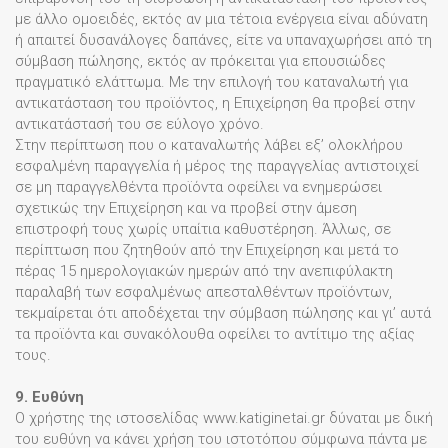
με άλλο ομοειδές, εκτός αν μια τέτοια ενέργεια είναι αδύνατη
ή απαιτεί δυσανάλογες δαπάνες, είτε να υπαναχωρήσει από τη
σύμβαση πώλησης, εκτός αν πρόκειται για επουσιώδες
πραγματικό ελάττωμα. Με την επιλογή του καταναλωτή για
αντικατάσταση του προϊόντος, η Επιχείρηση θα προβεί στην
αντικατάστασή του σε εύλογο χρόνο.
Στην περίπτωση που ο καταναλωτής λάβει εξ’ ολοκλήρου
εσφαλμένη παραγγελία ή μέρος της παραγγελίας αντιστοιχεί
σε μη παραγγελθέντα προϊόντα οφείλει να ενημερώσει
σχετικώς την Επιχείρηση και να προβεί στην άμεση
επιστροφή τους χωρίς υπαίτια καθυστέρηση. Άλλως, σε
περίπτωση που ζητηθούν από την Επιχείρηση και μετά το
πέρας 15 ημερολογιακών ημερών από την ανεπιφύλακτη
παραλαβή των εσφαλμένως απεσταλθέντων προϊόντων,
τεκμαίρεται ότι αποδέχεται την σύμβαση πώλησης και γι’ αυτά
τα προϊόντα και συνακόλουθα οφείλει το αντίτιμο της αξίας
τους.
9. Ευθύνη
Ο χρήστης της ιστοσελίδας www.katiginetai.gr δύναται με δική
του ευθύνη να κάνει χρήση του ιστοτόπου σύμφωνα πάντα με