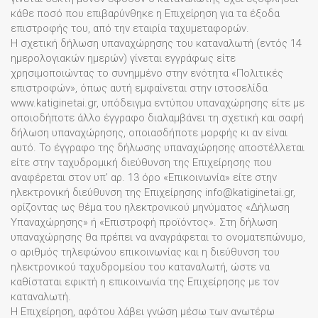
κάθε ποσό που επιβαρύνθηκε η Επιχείρηση για τα έξοδα
επιστροφής του, από την εταιρία ταχυμεταφορών.
Η σχετική δήλωση υπαναχώρησης του καταναλωτή (εντός 14
ημερολογιακών ημερών) γίνεται εγγράφως είτε
χρησιμοποιώντας το συνημμένο στην ενότητα «Πολιτικές
επιστροφών», όπως αυτή εμφαίνεται στην ιστοσελίδα
www.katiginetai.gr, υπόδειγμα εντύπου υπαναχώρησης είτε με
οποιοδήποτε άλλο έγγραφο διαλαμβάνει τη σχετική και σαφή
δήλωση υπαναχώρησης, οποιασδήποτε μορφής κι αν είναι
αυτό. Το έγγραφο της δήλωσης υπαναχώρησης αποστέλλεται
είτε στην ταχυδρομική διεύθυνση της Επιχείρησης που
αναφέρεται στον υπ’ αρ. 13 όρο «Επικοινωνία» είτε στην
ηλεκτρονική διεύθυνση της Επιχείρησης info@katiginetai.gr,
ορίζοντας ως θέμα του ηλεκτρονικού μηνύματος «Δήλωση
Υπαναχώρησης» ή «Επιστροφή προϊόντος». Στη δήλωση
υπαναχώρησης θα πρέπει να αναγράφεται το ονοματεπώνυμο,
ο αριθμός τηλεφώνου επικοινωνίας και η διεύθυνση του
ηλεκτρονικού ταχυδρομείου του καταναλωτή, ώστε να
καθίσταται εφικτή η επικοινωνία της Επιχείρησης με τον
καταναλωτή.
Η Επιχείρηση, αφότου λάβει γνώση μέσω των ανωτέρω