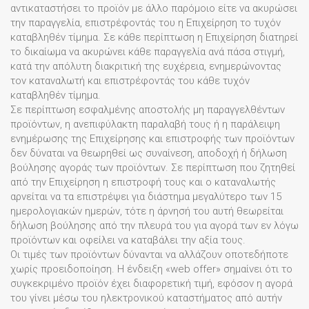
αντικαταστήσει το προϊόν με άλλο παρόμοιο είτε να ακυρώσει
την παραγγελία, επιστρέφοντάς του η Επιχείρηση το τυχόν
καταβληθέν τίμημα. Σε κάθε περίπτωση η Επιχείρηση διατηρεί
το δικαίωμα να ακυρώνει κάθε παραγγελία ανά πάσα στιγμή,
κατά την απόλυτη διακριτική της ευχέρεια, ενημερώνοντας
τον καταναλωτή και επιστρέφοντάς του κάθε τυχόν
καταβληθέν τίμημα.
Σε περίπτωση εσφαλμένης αποστολής μη παραγγελθέντων
προϊόντων, η ανεπιφύλακτη παραλαβή τους ή η παράλειψη
ενημέρωσης της Επιχείρησης και επιστροφής των προϊόντων
δεν δύναται να θεωρηθεί ως συναίνεση, αποδοχή ή δήλωση
βούλησης αγοράς των προϊόντων. Σε περίπτωση που ζητηθεί
από την Επιχείρηση η επιστροφή τους και ο καταναλωτής
αρνείται να τα επιστρέψει για διάστημα μεγαλύτερο των 15
ημερολογιακών ημερών, τότε η άρνησή του αυτή θεωρείται
δήλωση βούλησης από την πλευρά του για αγορά των εν λόγω
προϊόντων και οφείλει να καταβάλει την αξία τους.
Οι τιμές των προϊόντων δύνανται να αλλάζουν οποτεδήποτε
χωρίς προειδοποίηση. Η ένδειξη «web offer» σημαίνει ότι το
συγκεκριμένο προϊόν έχει διαφορετική τιμή, εφόσον η αγορά
του γίνει μέσω του ηλεκτρονικού καταστήματος από αυτήν