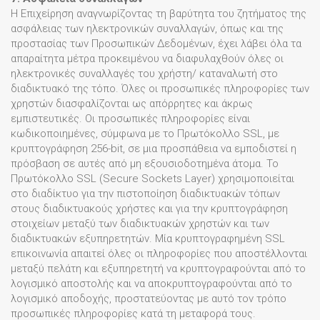
Η Επιχείρηση αναγνωρίζοντας τη βαρύτητα του ζητήματος της
ασφάλειας των ηλεκτρονικών συναλλαγών, όπως και της
προστασίας των Προσωπικών Δεδομένων, έχει λάβει όλα τα
απαραίτητα μέτρα προκειμένου να διαφυλαχθούν όλες οι
ηλεκτρονικές συναλλαγές του χρήστη/ καταναλωτή στο
διαδικτυακό της τόπο. Όλες οι προσωπικές πληροφορίες των
χρηστών διασφαλίζονται ως απόρρητες και άκρως
εμπιστευτικές. Οι προσωπικές πληροφορίες είναι
κωδικοποιημένες, σύμφωνα με το Πρωτόκολλο SSL, με
κρυπτογράφηση 256-bit, σε μια προσπάθεια να εμποδιστεί η
πρόσβαση σε αυτές από μη εξουσιοδοτημένα άτομα. Το
Πρωτόκολλο SSL (Secure Sockets Layer) χρησιμοποιείται
στο διαδίκτυο για την πιστοποίηση διαδικτυακών τόπων
στους διαδικτυακούς χρήστες και για την κρυπτογράφηση
στοιχείων μεταξύ των διαδικτυακών χρηστών και των
διαδικτυακών εξυπηρετητών. Μία κρυπτογραφημένη SSL
επικοινωνία απαιτεί όλες οι πληροφορίες που αποστέλλονται
μεταξύ πελάτη και εξυπηρετητή να κρυπτογραφούνται από το
λογισμικό αποστολής και να αποκρυπτογραφούνται από το
λογισμικό αποδοχής, προστατεύοντας με αυτό τον τρόπο
προσωπικές πληροφορίες κατά τη μεταφορά τους.