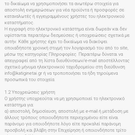
το δικαίωμα να χρησιμοποιήσει τα ανωτέρω στοιχεία για
αποστολή ενημερώσεων για νέα προϊόντα ή προσφορές σε
καταναλωτές ή εγγεγραμμένους χρήστες του ηλεκτρονικού
καταστήματος.
Η εγγραφή στο ηλεκτρονικό κατάστημα είναι δωρεάν και δεν
υφίστανται περαιτέρω δεσμεύσεις ή υποχρεώσεις σχετικά με
αυτήν. Κάθε χρήστης έχει το δικαίωμα να διακόψει
οποιαδήποτε χρονική στιγμή τον λογαριασμό του από το site,
μέσω της κατηγορίας Πληροφορίες. Περαιτέρω δύναται να
απεγγραφεί από τη λίστα διευθύνσεων/e-mail αποστέλλοντας
σχετικό μήνυμα ηλεκτρονικού ταχυδρομείου στη διεύθυνση
info@katiginetai.gr ή να τροποποιήσει τα ήδη τηρούμενα
προσωπικά του στοιχεία.
1.2 Υποχρεώσεις χρήστη
Ο χρήστης υποχρεούται να μη χρησιμοποιεί το ηλεκτρονικό
κατάστημα για:
α) αποστολή, δημοσίευση, αποστολή με e-mail ή μετάδοση με
άλλους τρόπους οποιουδήποτε περιεχομένου είτε είναι
παράνομο για οποιοδήποτε λόγο είτε προκαλεί παράνομη
προσβολή και βλάβη στην Επιχείρηση ή οποιονδήποτε τρίτο