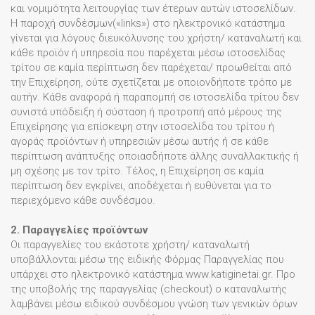
και νομιμότητα λειτουργίας των έτερων αυτών ιστοσελίδων.
Η παροχή συνδέσμων(«links») στο ηλεκτρονικό κατάστημα
γίνεται για λόγους διευκόλυνσης του χρήστη/ καταναλωτή και
κάθε προϊόν ή υπηρεσία που παρέχεται μέσω ιστοσελίδας
τρίτου σε καμία περίπτωση δεν παρέχεται/ προωθείται από
την Επιχείρηση, ούτε σχετίζεται με οποιονδήποτε τρόπο με
αυτήν. Κάθε αναφορά ή παραπομπή σε ιστοσελίδα τρίτου δεν
συνιστά υπόδειξη ή σύσταση ή προτροπή από μέρους της
Επιχείρησης για επίσκεψη στην ιστοσελίδα του τρίτου ή
αγοράς προϊόντων ή υπηρεσιών μέσω αυτής ή σε κάθε
περίπτωση ανάπτυξης οποιασδήποτε άλλης συναλλακτικής ή
μη σχέσης με τον τρίτο. Τέλος, η Επιχείρηση σε καμία
περίπτωση δεν εγκρίνει, αποδέχεται ή ευθύνεται για το
περιεχόμενο κάθε συνδέσμου.
2. Παραγγελίες προϊόντων
Οι παραγγελίες του εκάστοτε χρήστη/ καταναλωτή
υποβάλλονται μέσω της ειδικής Φόρμας Παραγγελίας που
υπάρχει στο ηλεκτρονικό κατάστημα www.katiginetai.gr. Προ
της υποβολής της παραγγελίας (checkout) ο καταναλωτής
λαμβάνει μέσω ειδικού συνδέσμου γνώση των γενικών όρων