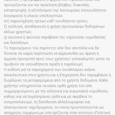
προορίζονται για την πρόκληση βλάβης, διακοπής,
καταστροφής ή εξοπλισμού της λειτουργίας οποιουδήποτε
λογισμικού ή υλικού υπολογιστών,
στ) παρενόχληση τρίτων καθ’ οιονδήποτε τρόπο,
ζ) συλλογή, αποθήκευση ή χρήση προσωπικών δεδομένων
άλλων χρηστών,
η) εκούσια ή ακούσια παράβαση της ισχύουσας νομοθεσίας
και διατάξεων.
Το περιεχόμενο του παρόντος site δεν αποτελεί και δε
δύναται σε καμία περίπτωση να ερμηνευθεί ως άμεση ή
έμμεση προτροπή προς τους χρήστες/ καταναλωτές ώστε να
προβούν σε οποιαδήποτε πράξη ή παράλειψη.
Η ευθύνη για τα περιεχόμενα των συναλλαγών ανήκει
αποκλειστικά στον χρήστη και η Επιχείρηση δεν παρεμβαίνει ή
διορθώνει τα μεταφερόμενα από το χρήστη δεδομένα. Κάθε
χρήστης υποχρεούται να κάνει ορθή χρήση του site
συμμορφούμενος με την ελληνική και ευρωπαϊκή νομοθεσία,
καθώς και να συμπληρώνει ορθά και με ακρίβεια το
ονοματεπώνυμο, τη διεύθυνση αλληλογραφίας και
ηλεκτρονικού ταχυδρομείου, τα οποία προστατεύονται ως
απόρρητα, σύμφωνα με όσα ορίζονται στην ενότητα «Πολιτική