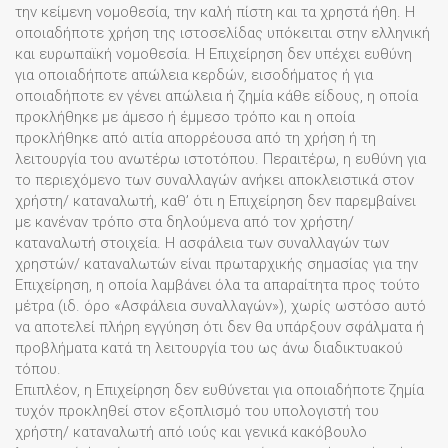
την κείμενη νομοθεσία, την καλή πίστη και τα χρηστά ήθη. Η
οποιαδήποτε χρήση της ιστοσελίδας υπόκειται στην ελληνική
και ευρωπαϊκή νομοθεσία. Η Επιχείρηση δεν υπέχει ευθύνη
για οποιαδήποτε απώλεια κερδών, εισοδήματος ή για
οποιαδήποτε εν γένει απώλεια ή ζημία κάθε είδους, η οποία
προκλήθηκε με άμεσο ή έμμεσο τρόπο και η οποία
προκλήθηκε από αιτία απορρέουσα από τη χρήση ή τη
λειτουργία του ανωτέρω ιστοτόπου. Περαιτέρω, η ευθύνη για
το περιεχόμενο των συναλλαγών ανήκει αποκλειστικά στον
χρήστη/ καταναλωτή, καθ’ ότι η Επιχείρηση δεν παρεμβαίνει
με κανέναν τρόπο στα δηλούμενα από τον χρήστη/
καταναλωτή στοιχεία. Η ασφάλεια των συναλλαγών των
χρηστών/ καταναλωτών είναι πρωταρχικής σημασίας για την
Επιχείρηση, η οποία λαμβάνει όλα τα απαραίτητα προς τούτο
μέτρα (ιδ. όρο «Ασφάλεια συναλλαγών»), χωρίς ωστόσο αυτό
να αποτελεί πλήρη εγγύηση ότι δεν θα υπάρξουν σφάλματα ή
προβλήματα κατά τη λειτουργία του ως άνω διαδικτυακού
τόπου.
Επιπλέον, η Επιχείρηση δεν ευθύνεται για οποιαδήποτε ζημία
τυχόν προκληθεί στον εξοπλισμό του υπολογιστή του
χρήστη/ καταναλωτή από ιούς και γενικά κακόβουλο