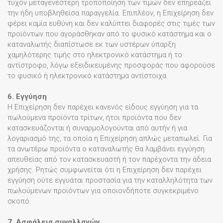
τυχόν μεταγενέστερη τροποποίηση των τιμών δεν επηρεάζει
την ήδη υποβληθείσα παραγγελία. Επιπλέον, η Επιχείρηση δεν
φέρει καμία ευθύνη και δεν καλύπτει διαφορές στις τιμές των
προϊόντων που αγοράσθηκαν από το φυσικό κατάστημα και ο
καταναλωτής διαπίστωσε εκ των υστέρων ύπαρξη
χαμηλότερης τιμής στο ηλεκτρονικό κατάστημα ή το
αντίστροφο, λόγω εξειδικευμένης προσφοράς που αφορούσε
το φυσικό ή ηλεκτρονικό κατάστημα αντίστοιχα.
6. Εγγύηση
Η Επιχείρηση δεν παρέχει κανενός είδους εγγύηση για τα
πωλούμενα προϊόντα τρίτων, ήτοι προϊόντα που δεν
κατασκευάζονται ή συναρμολογούνται από αυτήν ή για
λογαριασμό της, τα οποία η Επιχείρηση απλώς μεταπωλεί. Για
τα ανωτέρω προϊόντα ο καταναλωτής θα λαμβάνει εγγύηση
απευθείας από τον κατασκευαστή ή τον παρέχοντα την άδεια
χρήσης. Ρητώς συμφωνείται ότι η Επιχείρηση δεν παρέχει
εγγύηση ούτε εγγυάται προστασία για την καταλληλότητα των
πωλούμενων προϊόντων για οποιονδήποτε συγκεκριμένο
σκοπό.
7. Ασφάλεια συναλλαγών