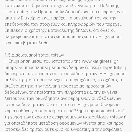
καταναλωτής δηλώνει ότι έχει λάβει γνώση της Πολιτικής
Προστασίας των Προσωπικών Δεδομένων που εφαρμόζονται
από την Επιχείρηση και παρέχει τη συναίνεσή του για την
επεξεργασία των στοιχείων και πληροφοριών που παρέχει.
Επιπλέον, ο χρήστης/ καταναλωτής δηλώνει ότι όλες οι
πληροφορίες και τα στοιχεία που παρέχει στην Επιχείρηση
είναι ακριβή και αληθή.
1.5 Διαδικτυακοί τόποι τρίτων
Η Επιχείρηση μέσω του ιστοτόπου της www.katiginetai.gr
μπορεί να παραπέμπει μέσω συνδέσμων («links»), hyperlinks ή
διαφημιστικών banners σε ιστοσελίδες τρίτων. Η Επιχείρηση
δηλώνει ρητά ότι δεν ελέγχει το περιεχόμενο, το σχέδιο, τη
διαθεσιμότητα, την πολιτική προστασίας προσωπικών
δεδομένων, την ποιότητα, την πληρότητα και την εν γένει
λειτουργία των οιωνδήποτε αναφερόμενων συνδεδεμένων
ιστοσελίδων τρίτων. Ως εκ τούτου η Επιχείρηση δεν φέρει
καμία ευθύνη για οποιοδήποτε πρόβλημα παρουσιασθεί κατά
τη χρήση των εκάστοτε αναφερόμενων ιστοσελίδων τρίτων ή
για οποιαδήποτε μετάδοση δεδομένων γίνεται από και προς
ιστοσελίδες τρίτων ούτε φυσικά εγγυάται για την ασφάλεια