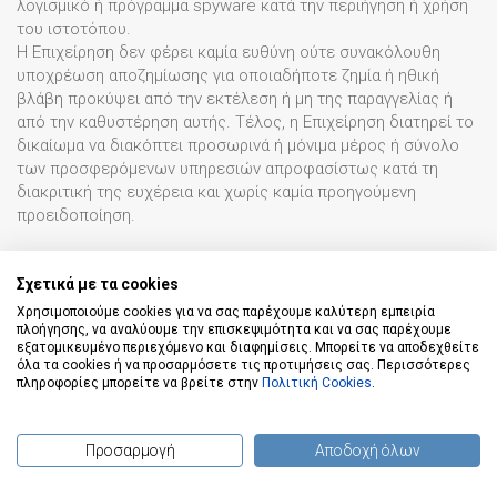
λογισμικό ή πρόγραμμα spyware κατά την περιήγηση ή χρήση
του ιστοτόπου.
Η Επιχείρηση δεν φέρει καμία ευθύνη ούτε συνακόλουθη
υποχρέωση αποζημίωσης για οποιαδήποτε ζημία ή ηθική
βλάβη προκύψει από την εκτέλεση ή μη της παραγγελίας ή
από την καθυστέρηση αυτής. Τέλος, η Επιχείρηση διατηρεί το
δικαίωμα να διακόπτει προσωρινά ή μόνιμα μέρος ή σύνολο
των προσφερόμενων υπηρεσιών απροφασίστως κατά τη
διακριτική της ευχέρεια και χωρίς καμία προηγούμενη
προειδοποίηση.
10. Εξωδικαστική Επίλυση Διαφορών
Σχετικά με τα cookies
Σε περίπτωση που ανακύψει οποιαδήποτε διαφορά,
απορρέουσα από τη συναλλαγή της Επιχείρησης με τον
Χρησιμοποιούμε cookies για να σας παρέχουμε καλύτερη εμπειρία
πλοήγησης, να αναλύουμε την επισκεψιμότητα και να σας παρέχουμε
καταναλωτή, και η οποία δεν κατέστη δυνατό να διευθετηθεί
εξατομικευμένο περιεχόμενο και διαφημίσεις. Μπορείτε να αποδεχθείτε
μεταξύ των συμβαλλομένων, υφίσταται η δυνατότητα του
όλα τα cookies ή να προσαρμόσετε τις προτιμήσεις σας. Περισσότερες
καταναλωτή, σύμφωνα με την Οδηγία 2013/11/ΕΚ, όπως αυτή
πληροφορίες μπορείτε να βρείτε στην
Πολιτική Cookies
.
ενσωματώθηκε στην ελληνική νομοθεσία με την ΚΥΑ
70330/2015, να απευθυνθεί στους αρμόδιους για τις
καταναλωτικές διαφορές φορείς Εναλλακτικής Επίλυσης
Προσαρμογή
Αποδοχή όλων
(
0
) προϊόντα
Διαφορών (ΕΕΔ), όπως είναι καταχωρημένοι στο ειδικό
μητρώο φορέων ΕΕΔ.