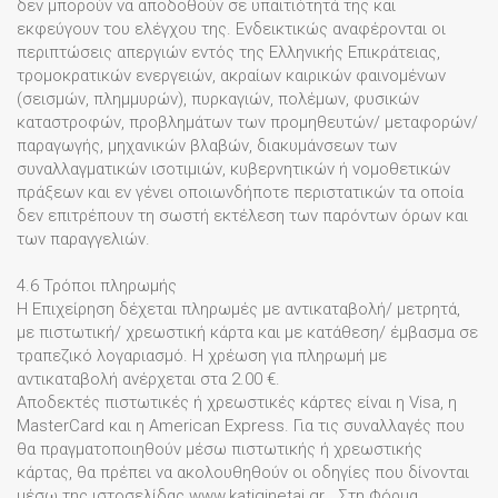
δεν μπορούν να αποδοθούν σε υπαιτιότητά της και
εκφεύγουν του ελέγχου της. Ενδεικτικώς αναφέρονται οι
περιπτώσεις απεργιών εντός της Ελληνικής Επικράτειας,
τρομοκρατικών ενεργειών, ακραίων καιρικών φαινομένων
(σεισμών, πλημμυρών), πυρκαγιών, πολέμων, φυσικών
καταστροφών, προβλημάτων των προμηθευτών/ μεταφορών/
παραγωγής, μηχανικών βλαβών, διακυμάνσεων των
συναλλαγματικών ισοτιμιών, κυβερνητικών ή νομοθετικών
πράξεων και εν γένει οποιωνδήποτε περιστατικών τα οποία
δεν επιτρέπουν τη σωστή εκτέλεση των παρόντων όρων και
των παραγγελιών.
4.6 Τρόποι πληρωμής
Η Επιχείρηση δέχεται πληρωμές με αντικαταβολή/ μετρητά,
με πιστωτική/ χρεωστική κάρτα και με κατάθεση/ έμβασμα σε
τραπεζικό λογαριασμό. Η χρέωση για πληρωμή με
αντικαταβολή ανέρχεται στα 2.00 €.
Αποδεκτές πιστωτικές ή χρεωστικές κάρτες είναι η Visa, η
MasterCard και η American Express. Για τις συναλλαγές που
θα πραγματοποιηθούν μέσω πιστωτικής ή χρεωστικής
κάρτας, θα πρέπει να ακολουθηθούν οι οδηγίες που δίνονται
μέσω της ιστοσελίδας www.katiginetai.gr . Στη Φόρμα