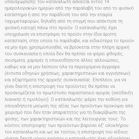
υπαναχώρησης του καταναλωτή ασκείται εντός 14
ημερολογιακών ημερών από την παραλαβή του από το φυσικό
κατάστημα ή από την παράδοσή του από την εταιρία
ταχυμεταφορών, δηλαδή από τη στιγμή που απέκτησε τη
φυσική κατοχή πάνω στο προϊόν. Ο καταναλωτής έχει
υποχρέωση να επιστρέψει το προϊόν στην ίδια άριστη
κατάσταση, στην οποία το παρέλαβε, και ειδικότερα το προϊόν
να μην έχει χρησιμοποιηθεί, να βρίσκεται στην πλήρη αρχική
του συσκευασία η οποία δεν θα πρέπει να φέρει φθορές,
σκισίματα, χαραγές ή οποιεσδήποτε άλλες αλλοιώσεις,
καθώς και να μην λείπουν όλα τα περιεχόμενα έγγραφα
(έντυπα οδηγιών χρήσεως, χαρακτηριστικών και εγγυήσεων)
και εξαρτήματα της αρχικής συσκευασίας. Επιπλέον, για να
γίνει δεκτή η επιστροφή του προϊόντος θα πρέπει να
προσκομίζεται το πρωτότυπο παραστατικό αγοράς (απόδειξη
λιανικής ή τιμολόγιο). Ο καταναλωτής φέρει την ευθύνη για
οποιαδήποτε μείωση της αξίας των προϊόντων προκύψει από
χειρισμό που δεν ήταν απαραίτητος για τη διακρίβωση της
φύσης, των χαρακτηριστικών και της λειτουργίας τους. Το
κόστος επιστροφής των προϊόντων βαρύνει εξ’ ολοκλήρου
τον καταναλωτή και ως εκ τούτου, η επιστροφή του είδους
γίνεται δεκτή μόνον εφόσον ο καταναλωτής έχει εξοφλήσει