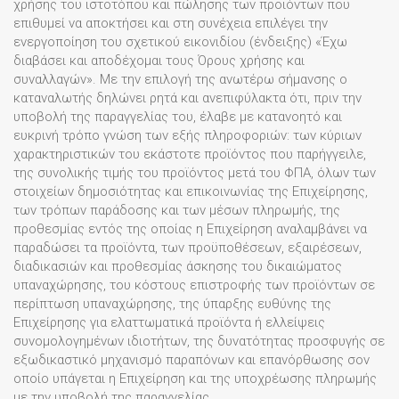
χρήσης του ιστοτόπου και πώλησης των προϊόντων που
επιθυμεί να αποκτήσει και στη συνέχεια επιλέγει την
ενεργοποίηση του σχετικού εικονιδίου (ένδειξης) «Έχω
διαβάσει και αποδέχομαι τους Όρους χρήσης και
συναλλαγών». Με την επιλογή της ανωτέρω σήμανσης ο
καταναλωτής δηλώνει ρητά και ανεπιφύλακτα ότι, πριν την
υποβολή της παραγγελίας του, έλαβε με κατανοητό και
ευκρινή τρόπο γνώση των εξής πληροφοριών: των κύριων
χαρακτηριστικών του εκάστοτε προϊόντος που παρήγγειλε,
της συνολικής τιμής του προϊόντος μετά του ΦΠΑ, όλων των
στοιχείων δημοσιότητας και επικοινωνίας της Επιχείρησης,
των τρόπων παράδοσης και των μέσων πληρωμής, της
προθεσμίας εντός της οποίας η Επιχείρηση αναλαμβάνει να
παραδώσει τα προϊόντα, των προϋποθέσεων, εξαιρέσεων,
διαδικασιών και προθεσμίας άσκησης του δικαιώματος
υπαναχώρησης, του κόστους επιστροφής των προϊόντων σε
περίπτωση υπαναχώρησης, της ύπαρξης ευθύνης της
Επιχείρησης για ελαττωματικά προϊόντα ή ελλείψεις
συνομολογημένων ιδιοτήτων, της δυνατότητας προσφυγής σε
εξωδικαστικό μηχανισμό παραπόνων και επανόρθωσης σον
οποίο υπάγεται η Επιχείρηση και της υποχρέωσης πληρωμής
με την υποβολή της παραγγελίας.