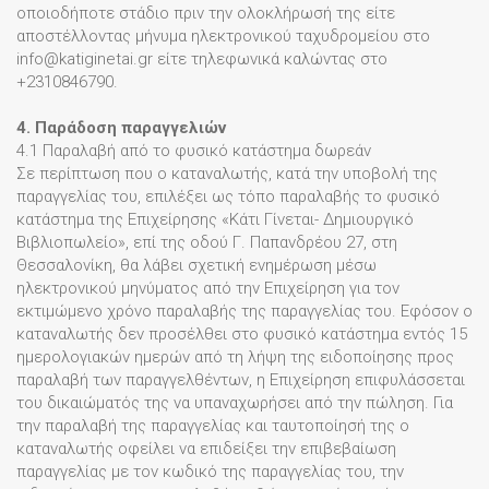
οποιοδήποτε στάδιο πριν την ολοκλήρωσή της είτε
αποστέλλοντας μήνυμα ηλεκτρονικού ταχυδρομείου στο
info@katiginetai.gr είτε τηλεφωνικά καλώντας στο
+2310846790.
4. Παράδοση παραγγελιών
4.1 Παραλαβή από το φυσικό κατάστημα δωρεάν
Σε περίπτωση που ο καταναλωτής, κατά την υποβολή της
παραγγελίας του, επιλέξει ως τόπο παραλαβής το φυσικό
κατάστημα της Επιχείρησης «Κάτι Γίνεται- Δημιουργικό
Βιβλιοπωλείο», επί της οδού Γ. Παπανδρέου 27, στη
Θεσσαλονίκη, θα λάβει σχετική ενημέρωση μέσω
ηλεκτρονικού μηνύματος από την Επιχείρηση για τον
εκτιμώμενο χρόνο παραλαβής της παραγγελίας του. Εφόσον ο
καταναλωτής δεν προσέλθει στο φυσικό κατάστημα εντός 15
ημερολογιακών ημερών από τη λήψη της ειδοποίησης προς
παραλαβή των παραγγελθέντων, η Επιχείρηση επιφυλάσσεται
του δικαιώματός της να υπαναχωρήσει από την πώληση. Για
την παραλαβή της παραγγελίας και ταυτοποίησή της ο
καταναλωτής οφείλει να επιδείξει την επιβεβαίωση
παραγγελίας με τον κωδικό της παραγγελίας του, την