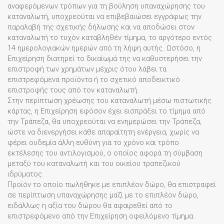
αναφερόμενων τρόπων για τη βούληση υπαναχώρησης του
καταναλωτή, υποχρεούται να επιβεβαιώσει εγγράφως την
παραλαβή της σχετικής δήλωσης και να αποδώσει στον
καταναλωτή το τυχόν καταβληθέν τίμημα, το αργότερο εντός
14 ημερολογιακών ημερών από τη λήψη αυτής. Ωστόσο, η
Επιχείρηση διατηρεί το δικαίωμά της να καθυστερήσει την
επιστροφή των χρημάτων μέχρις ότου λάβει τα
επιστρεφόμενα προϊόντα ή το σχετικό αποδεικτικό
επιστροφής τους από τον καταναλωτή.
Στην περίπτωση χρέωσης του καταναλωτή μέσω πιστωτικής
κάρτας, η Επιχείρηση εφόσον έχει εισπράξει το τίμημα από
την Τράπεζα, θα υποχρεούται να ενημερώσει την Τράπεζα,
ώστε να διενεργήσει κάθε απαραίτητη ενέργεια, χωρίς να
φέρει ουδεμία άλλη ευθύνη για το χρόνο και τρόπο
εκτέλεσης του αντιλογισμού, ο οποίος αφορά τη σύμβαση
μεταξύ του καταναλωτή και του οικείου τραπεζικού
ιδρύματος.
Προϊόν το οποίο πωλήθηκε με επιπλέον δώρο, θα επιστραφεί
σε περίπτωση υπαναχώρησης μαζί με το επιπλέον δώρο,
ειδάλλως η αξία του δώρου θα αφαιρεθεί από το
επιστρεφόμενο από την Επιχείρηση οφειλόμενο τίμημα.