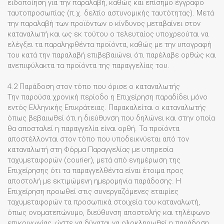
ειδοποίηση για την παραλαβή, καθώς και επίσημο έγγραφο
ταυτοπροσωπίας (π.χ. δελτίο αστυνομικής ταυτότητας). Μετά
την παραλαβή των προϊόντων ο κίνδυνος μεταβαίνει στον
καταναλωτή και ως εκ τούτου ο τελευταίος υποχρεούται να
ελέγξει τα παραληφθέντα προϊόντα, καθώς με την υπογραφή
του κατά την παραλαβή επιβεβαιώνει ότι παρέλαβε ορθώς και
ανεπιφύλακτα τα προϊόντα της παραγγελίας του.
4.2 Παράδοση στον τόπο που όρισε ο καταναλωτής
Την παρούσα χρονική περίοδο η Επιχείρηση παραδίδει μόνο
εντός Ελληνικής Επικράτειας. Παρακαλείται ο καταναλωτής
όπως βεβαιωθεί ότι η διεύθυνση που δηλώνει και στην οποία
θα αποσταλεί η παραγγελία είναι ορθή. Τα προϊόντα
αποστέλλονται στον τόπο που υποδεικνύεται από τον
καταναλωτή στη Φόρμα Παραγγελίας με υπηρεσία
ταχυμεταφορών (courier), μετά από ενημέρωση της
Επιχείρησης ότι τα παραγγελθέντα είναι έτοιμα προς
αποστολή με εκτιμώμενη ημερομηνία παράδοσης. Η
Επιχείρηση προωθεί στις συνεργαζόμενες εταιρίες
ταχυμεταφορών τα προσωπικά στοιχεία του καταναλωτή,
όπως ονοματεπώνυμο, διεύθυνση αποστολής και τηλέφωνο
επικοινωνίας, ώστε να δύναται να ολοκληρωθεί η παράδοση