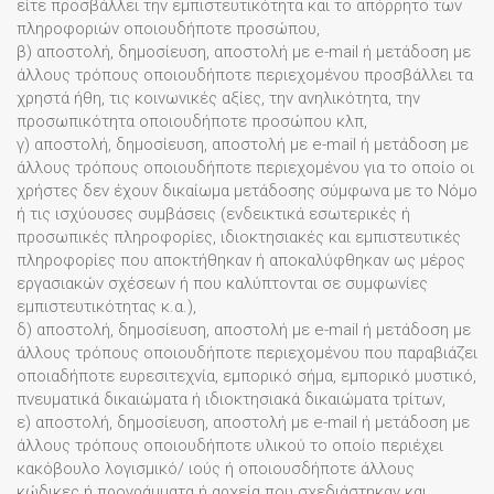
είτε προσβάλλει την εμπιστευτικότητα και το απόρρητο των
πληροφοριών οποιουδήποτε προσώπου,
β) αποστολή, δημοσίευση, αποστολή με e-mail ή μετάδοση με
άλλους τρόπους οποιουδήποτε περιεχομένου προσβάλλει τα
χρηστά ήθη, τις κοινωνικές αξίες, την ανηλικότητα, την
προσωπικότητα οποιουδήποτε προσώπου κλπ,
γ) αποστολή, δημοσίευση, αποστολή με e-mail ή μετάδοση με
άλλους τρόπους οποιουδήποτε περιεχομένου για το οποίο οι
χρήστες δεν έχουν δικαίωμα μετάδοσης σύμφωνα με το Νόμο
ή τις ισχύουσες συμβάσεις (ενδεικτικά εσωτερικές ή
προσωπικές πληροφορίες, ιδιοκτησιακές και εμπιστευτικές
πληροφορίες που αποκτήθηκαν ή αποκαλύφθηκαν ως μέρος
εργασιακών σχέσεων ή που καλύπτονται σε συμφωνίες
εμπιστευτικότητας κ.α.),
δ) αποστολή, δημοσίευση, αποστολή με e-mail ή μετάδοση με
άλλους τρόπους οποιουδήποτε περιεχομένου που παραβιάζει
οποιαδήποτε ευρεσιτεχνία, εμπορικό σήμα, εμπορικό μυστικό,
πνευματικά δικαιώματα ή ιδιοκτησιακά δικαιώματα τρίτων,
ε) αποστολή, δημοσίευση, αποστολή με e-mail ή μετάδοση με
άλλους τρόπους οποιουδήποτε υλικού το οποίο περιέχει
κακόβουλο λογισμικό/ ιούς ή οποιουσδήποτε άλλους
κώδικες ή προγράμματα ή αρχεία που σχεδιάστηκαν και