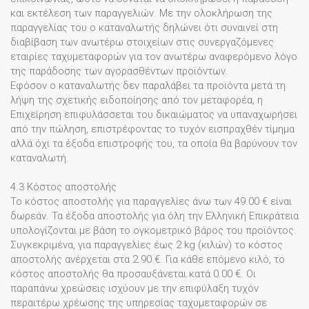
και εκτέλεση των παραγγελιών. Με την ολοκλήρωση της
παραγγελίας του ο καταναλωτής δηλώνει ότι συναινεί στη
διαβίβαση των ανωτέρω στοιχείων στις συνεργαζόμενες
εταιρίες ταχυμεταφορών για τον ανωτέρω αναφερόμενο λόγο
της παράδοσης των αγορασθέντων προϊόντων.
Εφόσον ο καταναλωτής δεν παραλάβει τα προϊόντα μετά τη
λήψη της σχετικής ειδοποίησης από τον μεταφορέα, η
Επιχείρηση επιφυλάσσεται του δικαιώματος να υπαναχωρήσει
από την πώληση, επιστρέφοντας το τυχόν εισπραχθέν τίμημα
αλλά όχι τα έξοδα επιστροφής του, τα οποία θα βαρύνουν τον
καταναλωτή.
4.3 Κόστος αποστολής
Το κόστος αποστολής για παραγγελίες άνω των 49.00 € είναι
δωρεάν. Τα έξοδα αποστολής για όλη την Ελληνική Επικράτεια
υπολογίζονται με βάση το ογκομετρικό βάρος του προϊόντος.
Συγκεκριμένα, για παραγγελίες έως 2 kg (κιλών) το κόστος
αποστολής ανέρχεται στα 2.90 €. Για κάθε επόμενο κιλό, το
κόστος αποστολής θα προσαυξάνεται κατά 0.00 €. Οι
παραπάνω χρεώσεις ισχύουν με την επιφύλαξη τυχόν
περαιτέρω χρέωσης της υπηρεσίας ταχυμεταφορών σε