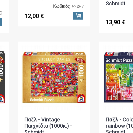
Schmidt
Κωδικός: 53257
69
12,00 €
13,90 €
Παζλ - Vintage
Παζλ - Colo
Παιχνίδια (1000κ.) -
rainbow (10
Schmidt
Schmidt