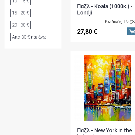
10 - 15 €
Παζλ - Koala (1000κ.) -
Londji
15 - 20 €
Κωδικός: PZ5
20 - 30 €
27,80 €
Από 30 € και άνω
Παζλ - New York in the