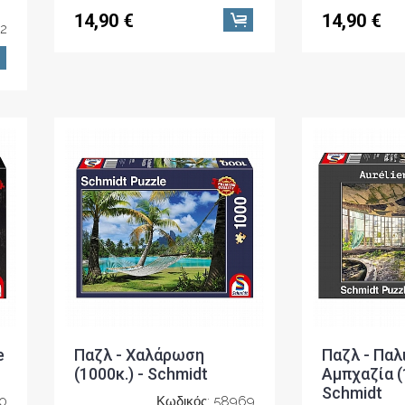
14,90 €
14,90 €
52
e
Παζλ - Χαλάρωση
Παζλ - Παλ
(1000κ.) - Schmidt
Αμπχαζία (
Schmidt
70
Κωδικός: 58969