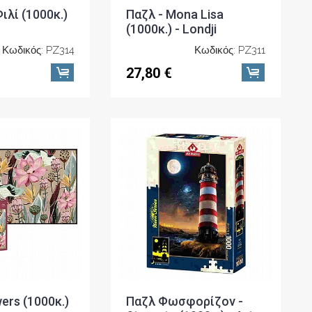
ιλί (1000κ.)
Παζλ - Mona Lisa
(1000κ.) - Londji
Κωδικός: PZ314
Κωδικός: PZ311
27,80 €
ers (1000κ.)
Παζλ Φωσφορίζον -