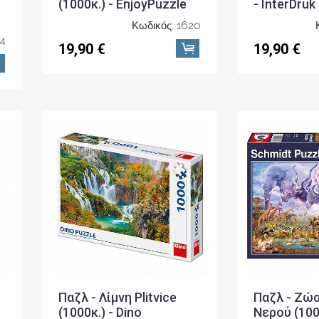
(1000κ.) - EnjoyPuzzle
- InterDruk
Κωδικός: 1620
34
19,90 €
19,90 €
Παζλ - Λίμνη Plitvice
Παζλ - Ζώ
(1000κ.) - Dino
Νερού (1000