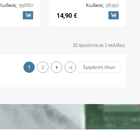
Κωδικός: 59680
Κωδικός: 58392
14,90 €
32 προϊόντα σε 2 σελίδες:
1
Εμφάνιση όλων
2
>|