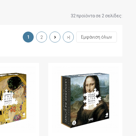
32 προϊόντα σε 2 σελίδες:
1
Εμφάνιση όλων
2
>|