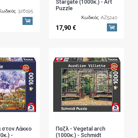
Stargate (1000κ.) - Art
Puzzle
Κωδικός: 326195
Κωδικός: AZ5240
17,90 €
α στον Λάκκο
Παζλ - Vegetal arch
κ.) -
(1000κ.) - Schmidt