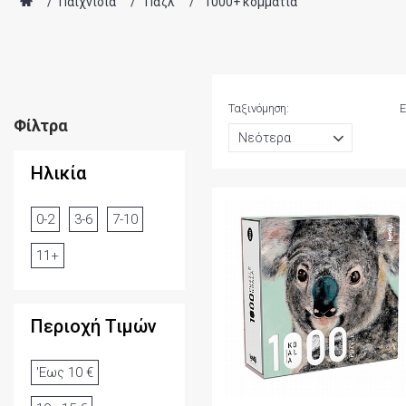
/
Παιχνίδια
/
Παζλ
/
1000+ κομμάτια
Ταξινόμηση:
Ε
Φίλτρα
Ηλικία
0-2
3-6
7-10
11+
Περιοχή Τιμών
'Εως 10 €