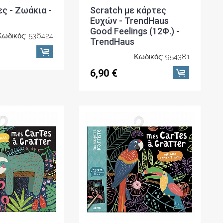
ς - Ζωάκια -
Scratch με κάρτες
Ευχών - TrendHaus
Good Feelings (12Φ.) -
Κωδικός: 536424
TrendHaus
Κωδικός: 954381
6,90 €