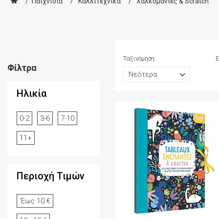
/
Παιχνίδια
/
Καλλιτεχνικά
/
Χαλκομανίες & Scratch
Ταξινόμηση:
Ε
Φίλτρα
Ηλικία
0-2
3-6
7-10
11+
Περιοχή Τιμών
'Εως 10 €