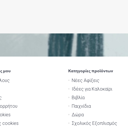
ς μου
Κατηγορίες προϊόντων
λους
Νέες Αφίξεις
Ιδέες για Καλοκαίρι
ς
Βιβλία
πορρήτου
Παιχνίδια
okies
Δώρα
ς cookies
Σχολικός Εξοπλισμός