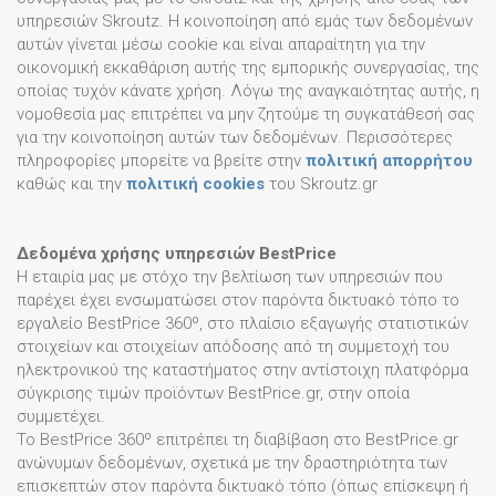
υπηρεσιών Skroutz. Η κοινοποίηση από εμάς των δεδομένων
αυτών γίνεται μέσω cookie και είναι απαραίτητη για την
οικονομική εκκαθάριση αυτής της εμπορικής συνεργασίας, της
οποίας τυχόν κάνατε χρήση. Λόγω της αναγκαιότητας αυτής, η
νομοθεσία μας επιτρέπει να μην ζητούμε τη συγκατάθεσή σας
για την κοινοποίηση αυτών των δεδομένων. Περισσότερες
πληροφορίες μπορείτε να βρείτε στην
πολιτική απορρήτου
καθώς και την
πολιτική cookies
του Skroutz.gr
Δεδομένα χρήσης υπηρεσιών BestPrice
Η εταιρία μας με στόχο την βελτίωση των υπηρεσιών που
παρέχει έχει ενσωματώσει στον παρόντα δικτυακό τόπο το
εργαλείο BestPrice 360º, στο πλαίσιο εξαγωγής στατιστικών
στοιχείων και στοιχείων απόδοσης από τη συμμετοχή του
ηλεκτρονικού της καταστήματος στην αντίστοιχη πλατφόρμα
σύγκρισης τιμών προϊόντων BestPrice.gr, στην οποία
συμμετέχει.
Το BestPrice 360º επιτρέπει τη διαβίβαση στο BestPrice.gr
ανώνυμων δεδομένων, σχετικά με την δραστηριότητα των
επισκεπτών στον παρόντα δικτυακό τόπο (όπως επίσκεψη ή