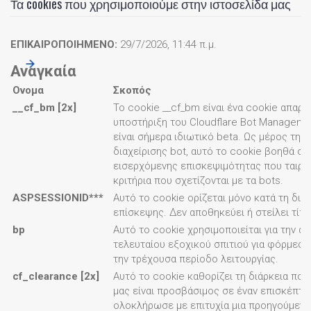
Τα cookies που χρησιμοποιούμε στην ιστοσελίδα μας
ΕΠΙΚΑΙΡΟΠΟΙΗΜΕΝΟ:
29/7/2026, 11:44 π.μ.
Αναγκαία
Ονομα
Σκοπός
__cf_bm [2x]
Το cookie __cf_bm είναι ένα cookie απαραί
υποστήριξη του Cloudflare Bot Managemen
είναι σήμερα ιδιωτικό beta. Ως μέρος της
διαχείρισης bot, αυτό το cookie βοηθά στ
εισερχόμενης επισκεψιμότητας που ταιριά
κριτήρια που σχετίζονται με τα bots.
ASPSESSIONID***
Αυτό το cookie ορίζεται μόνο κατά τη διάρ
επίσκεψης. Δεν αποθηκεύει ή στείλει τίπο
bp
Αυτό το cookie χρησιμοποιείται για την 
τελευταίου εξοχικού σπιτιού για φόρμες 
την τρέχουσα περίοδο λειτουργίας.
cf_clearance [2x]
Αυτό το cookie καθορίζει τη διάρκεια που
μας είναι προσβάσιμος σε έναν επισκέπτη
ολοκλήρωσε με επιτυχία μια προηγούμεν