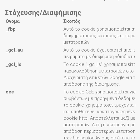
Στόχευσης/Διαφήμισης
Ονομα
Σκοπός
_fbp
Αυτό το cookie χρησιμοποιείται από
διαφημιστικούς σκοπούς και παρακ
μετατροπών.
_gcl_au
Αυτό το cookie έχει οριστεί από το
πειράματα με διαφήμιση «διαδικτυα
_gcl_ls
Το cookie "_gcl_ls" χρησιμοποιείται γ
παρακολούθηση μετατροπών στο Go
Διαχειριστή ετικετών Google για τη
απόδοσης της διαφήμισης.
cee
Το cookie CEE χρησιμοποιείται για 
συμβάντων με προηγμένα δεδομένα α
το cookie χρησιμοποιεί τρέχοντα κλ
και αποθηκεύει κρυπτογραφημένες 
cookie http. Αποστέλλεται μαζί με τ
μετατροπών. Αυτή η λειτουργία μπορ
απόδοση περισσότερων μετατροπών
των διαφημίσεών σας σε άτομα που 