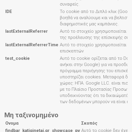
συναφείς.
IDE
Το cookie από το Διπλό κλικ (Googl
βοηθά να αναλύουμε και να βελτιστο
διαφημιστικές μας καμπάνιες.
lastExternalReferrer
Αυτό το στοιχείο χρησιμοποιείται γ
της προέλευσης της επίσκεψής σας
lastExternalReferrerTime
Αυτό το στοιχείο χρησιμοποιείται γ
επισκεπτών
test_cookie
Αυτό το cookie ορίζεται από το Doub
ανήκει στην Google) για να προσδιορ
πρόγραμμα περιήγησης του επισκέπ
υποστηρίζει cookies. Μεταφορά δε
χώρες: ΗΠΑ. Google LLC. είναι πισ
με το Πλαίσιο Προστασίας Προσωπ
υποδεικνύοντας ότι τα δικαιώματά 
των δεδομένων μπορούν να είναι εγ
Μη ταξινομημένο
Ονομα
Σκοπός
findbar_katiginetai.gr_showcase_pv
Αυτό το cookie δεν έχει 