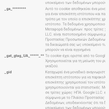
υποκείμενο των δεδομένων μπορούν να
_ga_********
Αυτό το cookie αποθηκεύει ένα μοναδ
για έναν επισκέπτη ιστότοπου και παρ
τρόπο με τον οποίο ο επισκέπτης χρησ
ιστότοπο. Τα δεδομένα χρησιμοποιούντα
Μεταφορά δεδομένων. προς τρίτες χώ
LLC. είναι πιστοποιημένο σύμφωνα με 
Προστασίας Προσωπικών Δεδομένων, 
τα δικαιώματά σας ως υποκείμενο τω
μπορούν να είναι εγγυημένα.
_gat_gtag_UA_*****_**
Το cookie έχει οριστεί από το Google A
Χρησιμοποιείται για τη μείωση του ρυ
γκαζιού.
_gid
Καταχωρεί ένα μοναδικό αναγνωριστικό
επισκέπτη ιστότοπου για να παρακολο
επισκέπτης χρησιμοποιεί τον ιστότοπ
χρησιμοποιούνται για στατιστικές. Μ
σε τρίτες χώρες: ΗΠΑ. Google LLC. εί
σύμφωνα με το Πλαίσιο Προστασίας 
Δεδομένων, υποδεικνύοντας ότι τα δι
υποκείμενο των δεδομένων μπορούν να