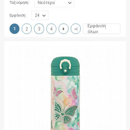
Ταξινόμηση:
Εμφάνιση:
Εμφάνιση
1
2
3
4
>|
όλων