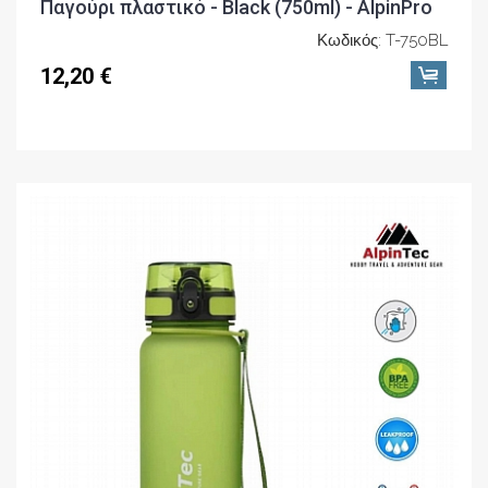
Παγούρι πλαστικό - Black (750ml) - AlpinPro
Κωδικός: T-750BL
12,20 €