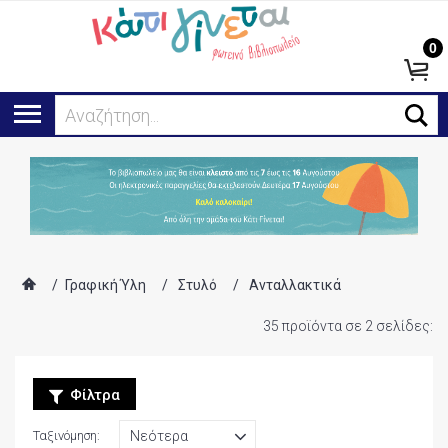
0
Ψάχνω για...
/
Γραφική Ύλη
/
Στυλό
/
Ανταλλακτικά
35 προϊόντα σε 2 σελίδες:
Φίλτρα
Ταξινόμηση: