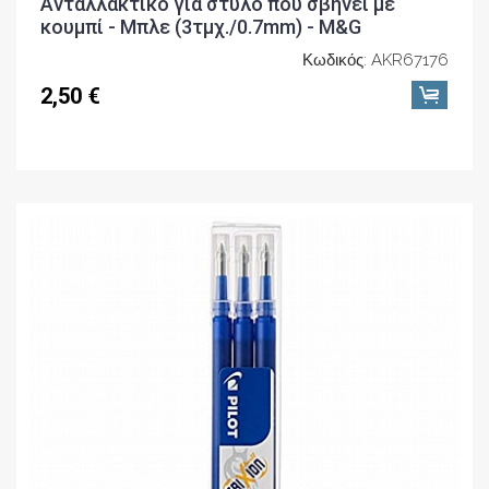
Ανταλλακτικό για στυλό που σβήνει με
κουμπί - Μπλε (3τμχ./0.7mm) - M&G
Κωδικός: AKR67176
2,50 €