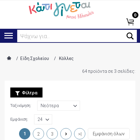
0
Αναζήτηση...
/
Είδη Σχολείου
/
Κόλλες
64 προϊόντα σε 3 σελίδες:
Φίλτρα
Ταξινόμηση:
Εμφάνιση:
1
Εμφάνιση όλων
2
3
>|