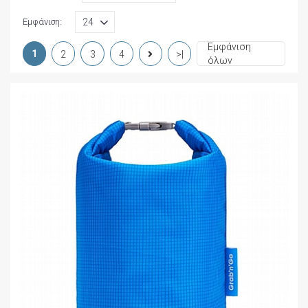
Εμφάνιση:
Εμφάνιση
1
2
3
4
>|
όλων