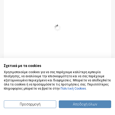
Σχετικά με τα cookies
Χρησιμοποιούμε cookies για να σας παρέχουμε καλύτερη εμπειρία
πλοήγησης, να αναλύουμε την επισκεψιμότητα και να σας παρέχουμε
εξατομικευμένο περιεχόμενο και διαφημίσεις. Μπορείτε να αποδεχθείτε
όλα τα cookies ή να προσαρμόσετε τις προτιμήσεις σας. Περισσότερες
πληροφορίες μπορείτε να βρείτε στην
Πολιτική Cookies
.
Προσαρμογή
Αποδοχή όλων
(
0
) προϊόντα
Τσάντα φαγητού - Rocket the world! - Must