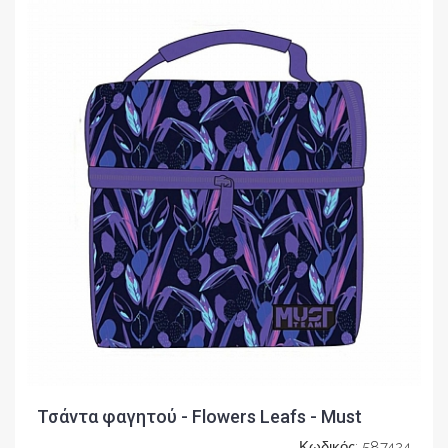
Τσάντα φαγητού - Flowers Leafs - Must
Κωδικός: 587424