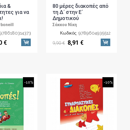
δια &
80 μέρες διακοπές από
ητες για να
τη Δ΄ στην Ε΄
ι!
Δημοτικού
boneill
Σάκκου Νίκη
 9786180314373
Κωδικός: 9789604935512
0 €
8,91 €
9,90 €
-10%
-10%