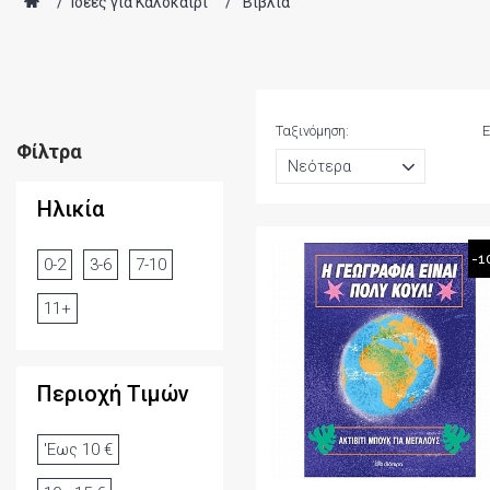
/
Ιδέες για Καλοκαίρι
/
Βιβλία
Ταξινόμηση:
Ε
Φίλτρα
Ηλικία
-1
0-2
3-6
7-10
11+
Περιοχή Τιμών
'Εως 10 €