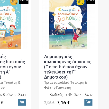
-10%
-10%
κές
Δημιουργικές
νές διακοπές
καλοκαιρινές διακοπές
ά που έχουν
(Για παιδιά που έχουν
τη Α'
τελειώσει τη Γ'
)
Δημοτικού)
ά Τσακίρη &
Τριανταφυλλιά Τσακίρη &
σος
Φώτης Γιάντσος
 9789605938413
Κωδικός: 9789605938437
 €
7,16 €
7,95 €