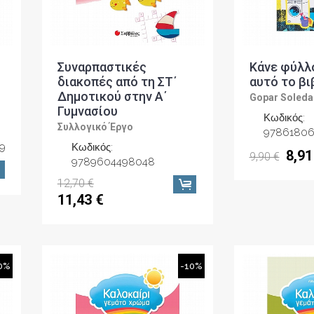
Συναρπαστικές
Κάνε φύλλ
διακοπές από τη ΣΤ΄
αυτό το βι
Δημοτικού στην Α΄
Gopar Soleda
Γυμνασίου
Κωδικός:
Συλλογικό Έργο
9786180
9
Κωδικός:
8,91
9,90 €
9789604498048
12,70 €
11,43 €
0%
-10%