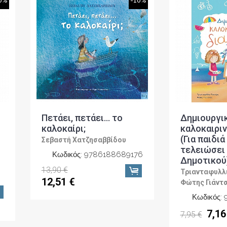
0%
-10%
Πετάει, πετάει… το
Δημιουργι
καλοκαίρι;
καλοκαιρι
(Για παιδι
Σεβαστή Χατζησαββίδου
τελειώσει 
Κωδικός: 9786188689176
Δημοτικού
13,90 €
Τριανταφυλλι
12,51 €
Φώτης Γιάντ
Κωδικός:
7,16
7,95 €