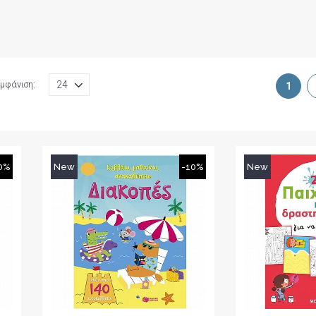
μφάνιση:
1
0%
New
-10%
New