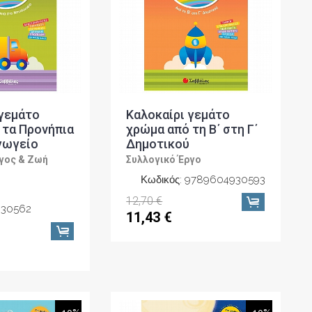
 γεμάτο
Καλοκαίρι γεμάτο
 τα Προνήπια
χρώμα από τη Β΄ στη Γ΄
γωγείο
Δημοτικού
γος & Ζωή
Συλλογικό Έργο
Κωδικός: 9789604930593
12,70 €
30562
11,43 €