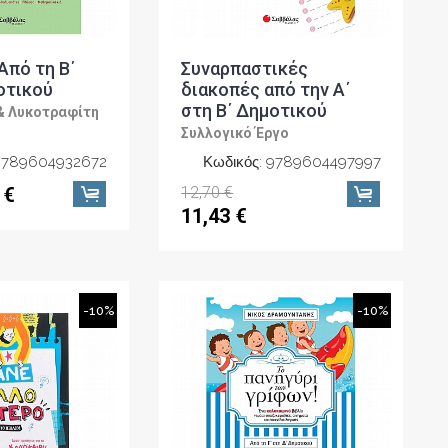
Από τη Β΄
Συναρπαστικές
οτικού
διακοπές από την Α΄
στη Β΄ Δημοτικού
& Λυκοτραφίτη
Συλλογικό Έργο
 9789604932672
Κωδικός: 9789604497997
 €
12,70 €
11,43 €
-10%
-10%