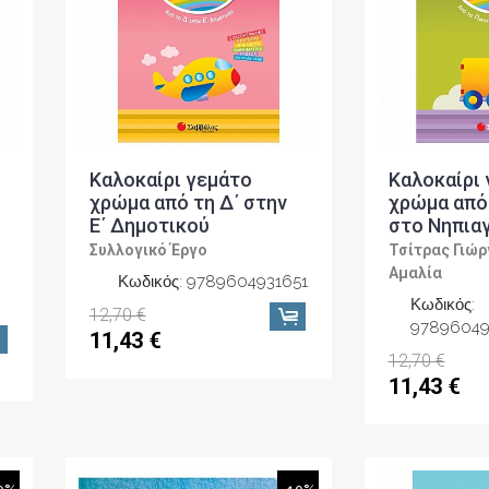
Καλοκαίρι γεμάτο
Καλοκαίρι
χρώμα από τη Δ΄ στην
χρώμα από
Ε΄ Δημοτικού
στο Νηπια
Συλλογικό Έργο
Τσίτρας Γιώρ
Αμαλία
Κωδικός: 9789604931651
Κωδικός:
12,70 €
97896049
11,43 €
12,70 €
11,43 €