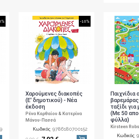
0%
-10%
Χαρούμενες διακοπές
Παιχνίδια α
(Ε' δημοτικού) - Νέα
βαρεμάρας 
έκδοση
ταξίδι για 
(Με 50 απ
Ρένα Καρθαίου & Κατερίνα
φύλλα)
Μάνου-Πασσά
Kirsteen Rob
9
Κωδικός: 9786180700152
Κωδικός: