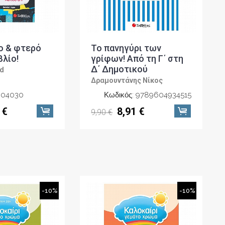
ο & φτερό
Το πανηγύρι των
βλίο!
γρίφων! Από τη Γ΄ στη
Δ΄ Δημοτικού
d
Δραμουντάνης Νίκος
604030
Κωδικός: 9789604934515
 €
8,91 €
9,90 €
-10%
-10%