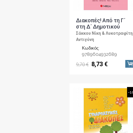
Διακοπές! Από τη Γ΄
στη Δ΄ Δημοτικού
Σάκκου Νίκη & Λυκοτραφίτη
Αντιγόνη
Κωδικός:
9789604932689
8,73 €
9,70 €
-1