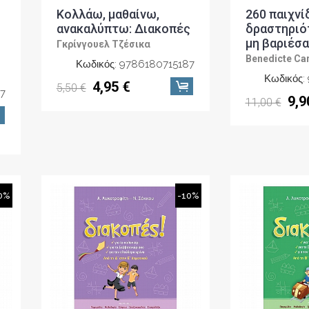
Κολλάω, μαθαίνω,
260 παιχνί
ανακαλύπτω: Διακοπές
δραστηριότ
μη βαριέσα
Γκρίνγουελ Τζέσικα
Benedicte Car
Κωδικός: 9786180715187
Κωδικός:
4,95 €
5,50 €
7
9,9
11,00 €
0%
-10%