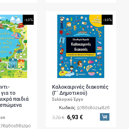
-10%
-10%
ντι-
Καλοκαιρινές διακοπές
για το
(Γ΄ Δημοτικού)
μικρά παιδιά
Συλλογικό Έργο
οσπώμενα
Κωδικός: 9786180214826
6,93 €
7,70 €
son
 9789601681290