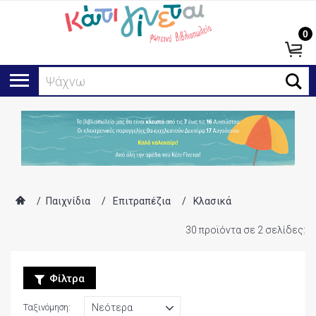
0
Ψάχνω για...
/
Παιχνίδια
/
Επιτραπέζια
/
Κλασικά
30 προϊόντα σε 2 σελίδες:
Φίλτρα
Ταξινόμηση: