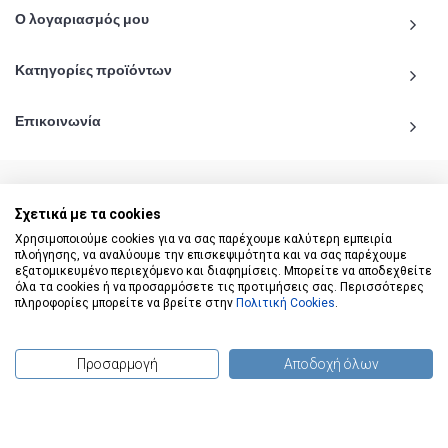
Ο λογαριασμός μου
Κατηγορίες προϊόντων
Επικοινωνία
Σχετικά με τα cookies
© 2020 - 2026 katiginetai.gr All Rights Reserved.
Χρησιμοποιούμε cookies για να σας παρέχουμε καλύτερη εμπειρία
πλοήγησης, να αναλύουμε την επισκεψιμότητα και να σας παρέχουμε
εξατομικευμένο περιεχόμενο και διαφημίσεις. Μπορείτε να αποδεχθείτε
όλα τα cookies ή να προσαρμόσετε τις προτιμήσεις σας. Περισσότερες
πληροφορίες μπορείτε να βρείτε στην
Πολιτική Cookies
.
Προσαρμογή
Αποδοχή όλων
(
0
) προϊόντα
To Top