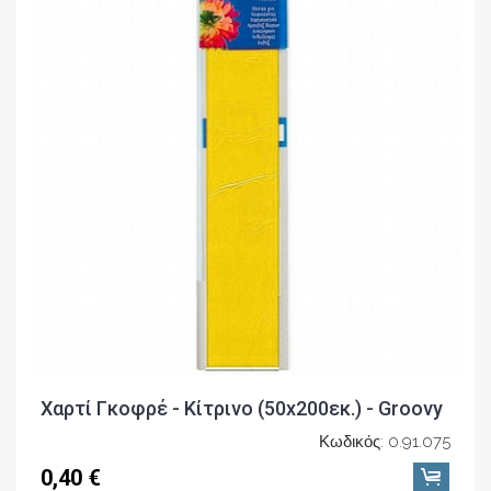
Χαρτί Γκοφρέ - Κίτρινο (50x200εκ.) - Groovy
Κωδικός: 0.91.075
0,40 €