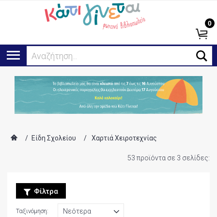
0
Ψάχνω για...
/
Είδη Σχολείου
/
Χαρτιά Χειροτεχνίας
53 προϊόντα σε 3 σελίδες:
Φίλτρα
Ταξινόμηση: