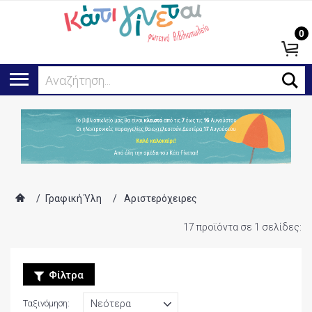
0
Ψάχνω για.
/
Γραφική Ύλη
/
Αριστερόχειρες
17 προϊόντα σε 1 σελίδες:
Φίλτρα
Ταξινόμηση: