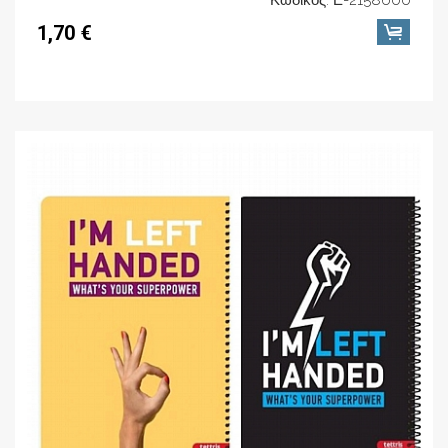
Κωδικός: Ε-2158600
1,70 €