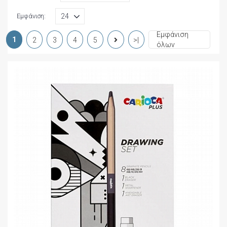
Εμφάνιση:
Εμφάνιση
1
2
3
4
5
>|
όλων