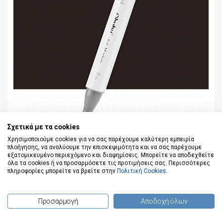
Σχετικά με τα cookies
Χρησιμοποιούμε cookies για να σας παρέχουμε καλύτερη εμπειρία
πλοήγησης, να αναλύουμε την επισκεψιμότητα και να σας παρέχουμε
Μαρκαδόρος Αλκοόλης Διπλής Μύτης Brush
εξατομικευμένο περιεχόμενο και διαφημίσεις. Μπορείτε να αποδεχθείτε
& Chisel - Black (No.120) - Ohuhu Honolulu
όλα τα cookies ή να προσαρμόσετε τις προτιμήσεις σας. Περισσότερες
πληροφορίες μπορείτε να βρείτε στην
Πολιτική Cookies
.
Κωδικός: 120
2,20 €
Προσαρμογή
Αποδοχή όλων
(
0
) προϊόντα