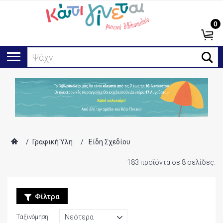
0
Ανα
/
Γραφική Ύλη
/
Είδη Σχεδίου
183 προϊόντα σε 8 σελίδες:
Φίλτρα
Ταξινόμηση: