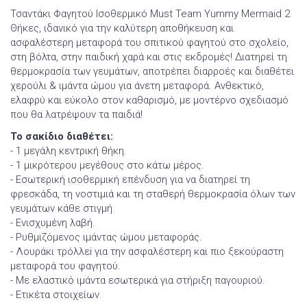
Τσαντάκι Φαγητού Ισοθερμικό Must Team Yummy Mermaid 2
Θήκες, ιδανικό για την καλύτερη αποθήκευση και
ασφαλέστερη μεταφορά του σπιτικού φαγητού στο σχολείο,
στη βόλτα, στην παιδική χαρά και στις εκδρομές! Διατηρεί τη
θερμοκρασία των γευμάτων, αποτρέπει διαρροές και διαθέτει
χερούλι & ιμάντα ώμου για άνετη μεταφορά. Ανθεκτικό,
ελαφρύ και εύκολο στον καθαρισμό, με μοντέρνο σχεδιασμό
που θα λατρέψουν τα παιδιά!
Το σακίδιο διαθέτει:
- 1 μεγάλη κεντρική θήκη.
- 1 μικρότερου μεγέθους στο κάτω μέρος.
- Εσωτερική ισοθερμική επένδυση για να διατηρεί τη
φρεσκάδα, τη νοστιμιά και τη σταθερή θερμοκρασία όλων των
γευμάτων κάθε στιγμή.
- Ενισχυμένη λαβή.
- Ρυθμιζόμενος ιμάντας ώμου μεταφοράς.
- Λουράκι τρόλλεi για την ασφαλέστερη και πιο ξεκούραστη
μεταφορά του φαγητού.
- Με ελαστικό ιμάντα εσωτερικά για στήριξη παγουριού.
- Ετικέτα στοιχείων.