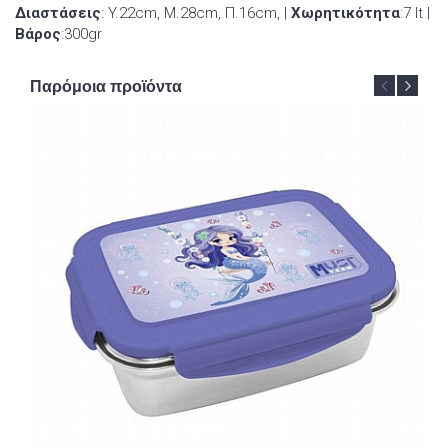
Διαστάσεις
: Y.22cm, Μ.28cm, Π.16cm, |
Χωρητικότητα
:7 lt |
Βάρος
:300gr
Παρόμοια προϊόντα