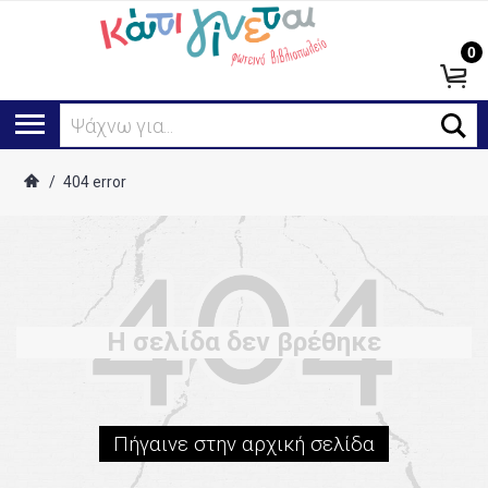
0
Ψάχνω για...
/
404 error
Η σελίδα δεν βρέθηκε
Πήγαινε στην αρχική σελίδα