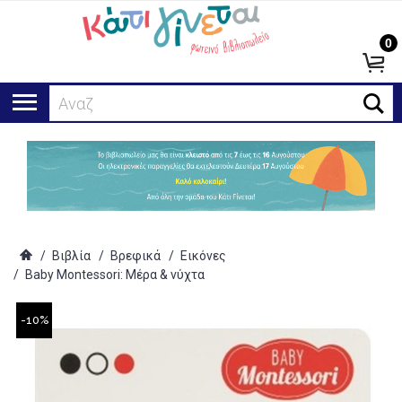
0
Αναζήτηση
/
Βιβλία
/
Βρεφικά
/
Εικόνες
/
Baby Montessori: Μέρα & νύχτα
-10%