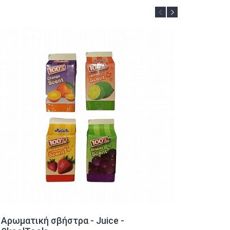
Αρωματική σβήστρα - Juice -
Στυλό G