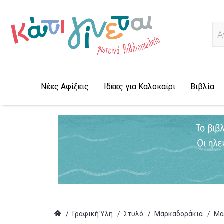
Α
Νέες Αφίξεις
Ιδέες για Καλοκαίρι
Βιβλία
/
Γραφική Ύλη
/
Στυλό
/
Μαρκαδοράκια
/
Μα