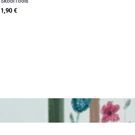
SkoolTools
1,40 €
1,90 €