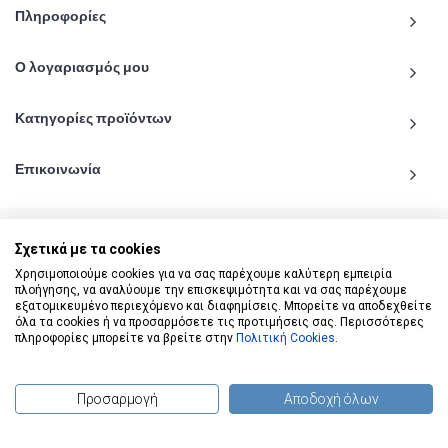
Πληροφορίες
Ο λογαριασμός μου
Κατηγορίες προϊόντων
Επικοινωνία
Σχετικά με τα cookies
Χρησιμοποιούμε cookies για να σας παρέχουμε καλύτερη εμπειρία
© 2020 - 2026 katiginetai.gr All Rights Reserved.
πλοήγησης, να αναλύουμε την επισκεψιμότητα και να σας παρέχουμε
εξατομικευμένο περιεχόμενο και διαφημίσεις. Μπορείτε να αποδεχθείτε
όλα τα cookies ή να προσαρμόσετε τις προτιμήσεις σας. Περισσότερες
πληροφορίες μπορείτε να βρείτε στην
Πολιτική Cookies
.
Προσαρμογή
Αποδοχή όλων
(
0
) προϊόντα