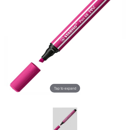
Tap to expand