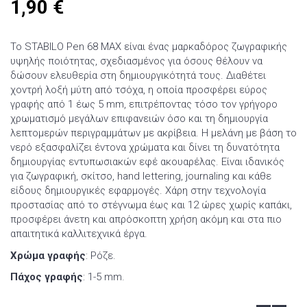
1,90
€
Το STABILO Pen 68 MAX είναι ένας μαρκαδόρος ζωγραφικής
υψηλής ποιότητας, σχεδιασμένος για όσους θέλουν να
δώσουν ελευθερία στη δημιουργικότητά τους. Διαθέτει
χοντρή λοξή μύτη από τσόχα, η οποία προσφέρει εύρος
γραφής από 1 έως 5 mm, επιτρέποντας τόσο τον γρήγορο
χρωματισμό μεγάλων επιφανειών όσο και τη δημιουργία
λεπτομερών περιγραμμάτων με ακρίβεια. Η μελάνη με βάση το
νερό εξασφαλίζει έντονα χρώματα και δίνει τη δυνατότητα
δημιουργίας εντυπωσιακών εφέ ακουαρέλας. Είναι ιδανικός
για ζωγραφική, σκίτσο, hand lettering, journaling και κάθε
είδους δημιουργικές εφαρμογές. Χάρη στην τεχνολογία
προστασίας από το στέγνωμα έως και 12 ώρες χωρίς καπάκι,
προσφέρει άνετη και απρόσκοπτη χρήση ακόμη και στα πιο
απαιτητικά καλλιτεχνικά έργα.
Χρώμα γραφής
: Ρόζε.
Πάχος γραφής
: 1-5 mm.