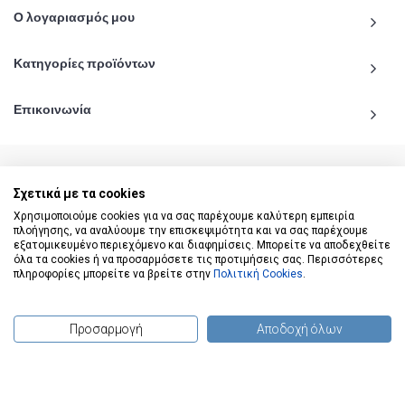
Ο λογαριασμός μου
Κατηγορίες προϊόντων
Επικοινωνία
Σχετικά με τα cookies
© 2020 - 2026 katiginetai.gr All Rights Reserved.
Χρησιμοποιούμε cookies για να σας παρέχουμε καλύτερη εμπειρία
πλοήγησης, να αναλύουμε την επισκεψιμότητα και να σας παρέχουμε
εξατομικευμένο περιεχόμενο και διαφημίσεις. Μπορείτε να αποδεχθείτε
όλα τα cookies ή να προσαρμόσετε τις προτιμήσεις σας. Περισσότερες
πληροφορίες μπορείτε να βρείτε στην
Πολιτική Cookies
.
Προσαρμογή
Αποδοχή όλων
(
0
) προϊόντα
To Top