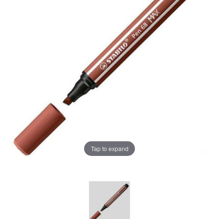
Tap to expand