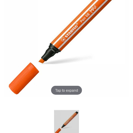
Tap to expand