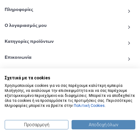
Πληροφορίες
Ο λογαριασμός μου
Κατηγορίες προϊόντων
Επικοινωνία
Σχετικά με τα cookies
Χρησιμοποιούμε cookies για να σας παρέχουμε καλύτερη εμπειρία
πλοήγησης, να αναλύουμε την επισκεψιμότητα και να σας παρέχουμε
© 2020 - 2026 katiginetai.gr All Rights Reserved.
εξατομικευμένο περιεχόμενο και διαφημίσεις. Μπορείτε να αποδεχθείτε
όλα τα cookies ή να προσαρμόσετε τις προτιμήσεις σας. Περισσότερες
πληροφορίες μπορείτε να βρείτε στην
Πολιτική Cookies
.
Προσαρμογή
Αποδοχή όλων
(
0
) προϊόντα