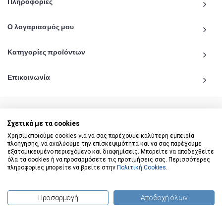
Πληροφορίες
Ο λογαριασμός μου
Κατηγορίες προϊόντων
Επικοινωνία
Σχετικά με τα cookies
© 2020 - 2026 katiginetai.gr All Rights Reserved.
Χρησιμοποιούμε cookies για να σας παρέχουμε καλύτερη εμπειρία
πλοήγησης, να αναλύουμε την επισκεψιμότητα και να σας παρέχουμε
εξατομικευμένο περιεχόμενο και διαφημίσεις. Μπορείτε να αποδεχθείτε
όλα τα cookies ή να προσαρμόσετε τις προτιμήσεις σας. Περισσότερες
πληροφορίες μπορείτε να βρείτε στην
Πολιτική Cookies
.
Προσαρμογή
Αποδοχή όλων
(
0
) προϊόντα