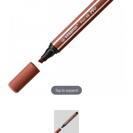
Tap to expand