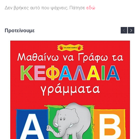
Δεν βρήκες αυτό που ψάχνεις; Πάτησε
εδώ
Προτείνουμε