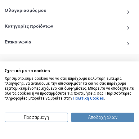
Ο λογαριασμός μου
Κατηγορίες προϊόντων
Επικοινωνία
Σχετικά με τα cookies
© 2020 - 2026 katiginetai.gr All Rights Reserved.
Χρησιμοποιούμε cookies για να σας παρέχουμε καλύτερη εμπειρία
πλοήγησης, να αναλύουμε την επισκεψιμότητα και να σας παρέχουμε
εξατομικευμένο περιεχόμενο και διαφημίσεις. Μπορείτε να αποδεχθείτε
όλα τα cookies ή να προσαρμόσετε τις προτιμήσεις σας. Περισσότερες
πληροφορίες μπορείτε να βρείτε στην
Πολιτική Cookies
.
Προσαρμογή
Αποδοχή όλων
(
0
) προϊόντα
To Top