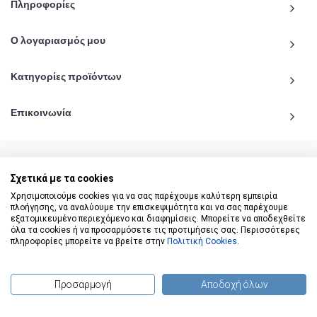
Πληροφορίες
Ο λογαριασμός μου
Κατηγορίες προϊόντων
Επικοινωνία
Σχετικά με τα cookies
© 2020 - 2026 katiginetai.gr All Rights Reserved.
Χρησιμοποιούμε cookies για να σας παρέχουμε καλύτερη εμπειρία
πλοήγησης, να αναλύουμε την επισκεψιμότητα και να σας παρέχουμε
εξατομικευμένο περιεχόμενο και διαφημίσεις. Μπορείτε να αποδεχθείτε
όλα τα cookies ή να προσαρμόσετε τις προτιμήσεις σας. Περισσότερες
πληροφορίες μπορείτε να βρείτε στην
Πολιτική Cookies
.
Προσαρμογή
Αποδοχή όλων
(
0
) προϊόντα