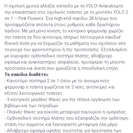
Η σχολική χρονιά αλλάζει επίπεδο με τη YOLO! Ανακαλύψτε
την επανάσταση στις σχολικές τσάντες με το μοντέλο YOLO 2
σε 1 – Pink Flowers. Ένα high-end σακίδιο 28 λίτρων που
προσαρμόζεται απόλυτα στους ρυθμούς κάθε δραστήριου
παιδιού. Με μία μόνο κίνηση, το κεντρικό φερμουάρ χωρίζει
την τσάντα σε δύο αυτόνομα, πλήρως λειτουργικά σακίδια!
Ιδανική λύση για να ξεχωρίζει τα μαθήματα του σχολείου από
τα ρούχα του φροντιστηρίου ή της προπόνησης. Εξοπλισμένη
με κορυφαίο ορθοπεδικό σύστημα πλάτης, αδιάβροχο
ύφασμα και ανακλαστήρες ασφαλείας, προσφέρει τη μέγιστη
προστασία και άνεση που χρειάζεται η σπονδυλική στήλη.
Το σακίδιο διαθέτει:
- Καινοτόμο σύστημα 2 σε 1 όπου με το άνοιγμα ενός
φερμουάρ η τσάντα χωρίζεται σε 2 νέες, αυτόνομες και
εξίσου λειτουργικές τσάντες.
- 3 κεντρικές μεγάλες θήκες για την τέλεια οργάνωση των
βιβλίων και των τετραδίων.
- Πλαϊνές θήκες για εύκολη μεταφορά παγουριού ή ομπρέλας.
- Ορθοπεδικό σύστημα πλάτης που εξασφαλίζει την ορθότερη
στάση του σώματος και ξεκούραστη μεταφορά όλη μέρα.
- Αδιάβροχο ύφασμα υψηλής ποιότητας για προστασία των