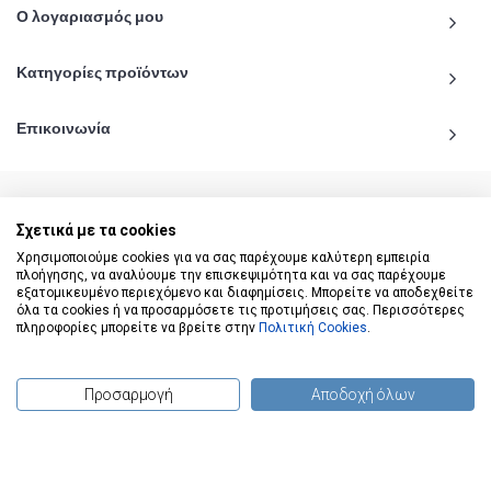
Ο λογαριασμός μου
Κατηγορίες προϊόντων
Επικοινωνία
Σχετικά με τα cookies
© 2020 - 2026 katiginetai.gr All Rights Reserved.
Χρησιμοποιούμε cookies για να σας παρέχουμε καλύτερη εμπειρία
πλοήγησης, να αναλύουμε την επισκεψιμότητα και να σας παρέχουμε
εξατομικευμένο περιεχόμενο και διαφημίσεις. Μπορείτε να αποδεχθείτε
όλα τα cookies ή να προσαρμόσετε τις προτιμήσεις σας. Περισσότερες
πληροφορίες μπορείτε να βρείτε στην
Πολιτική Cookies
.
Προσαρμογή
Αποδοχή όλων
(
0
) προϊόντα
To Top