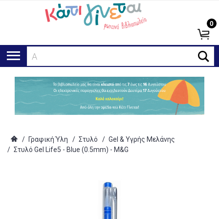
0
Αναζ
/
Γραφική Ύλη
/
Στυλό
/
Gel & Υγρής Μελάνης
/
Στυλό Gel Life5 - Blue (0.5mm) - M&G