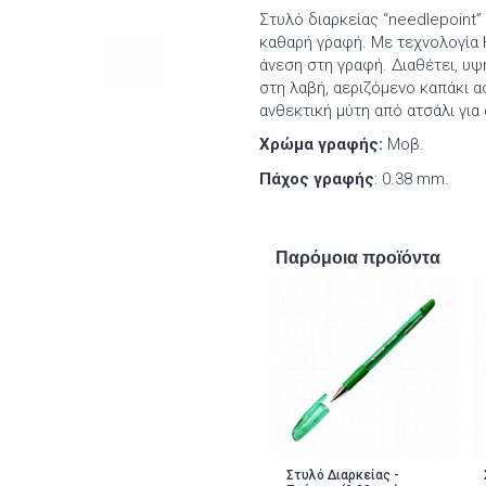
Στυλό διαρκείας “needlepoint”
καθαρή γραφή. Με τεχνολογία H
άνεση στη γραφή. Διαθέτει, υ
στη λαβή, αεριζόμενο καπάκι α
ανθεκτική μύτη από ατσάλι για 
Χρώμα γραφής:
Μοβ.
Πάχος γραφής
: 0.38 mm.
Παρόμοια προϊόντα
Στυλό Διαρκείας -