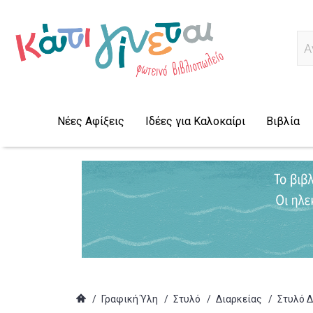
Α
Νέες Αφίξεις
Ιδέες για Καλοκαίρι
Βιβλία
/
Γραφική Ύλη
/
Στυλό
/
Διαρκείας
/
Στυλό Δ