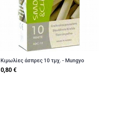
Κιμωλίες άσπρες 10 τμχ. - Mungyo
Τέμπερα
Creall 
0,80 €
3,30 €