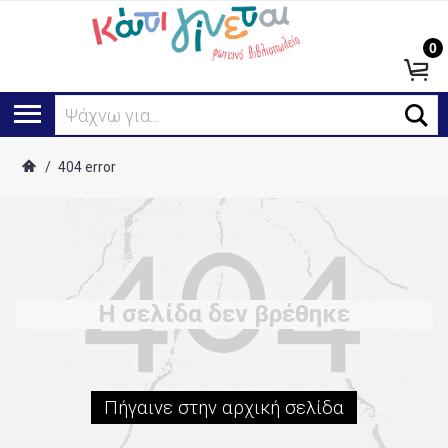
0
Ψάχνω για...
/
404 error
Η σελίδα δεν βρέθηκε
Πήγαινε στην αρχική σελίδα