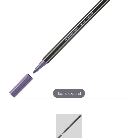
Tap to expand