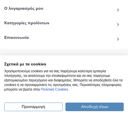
Ο λογαριασμός μου
Κατηγορίες προϊόντων
Επικοινωνία
Σχετικά με τα cookies
© 2020 - 2026 katiginetai.gr All Rights Reserved.
Χρησιμοποιούμε cookies για να σας παρέχουμε καλύτερη εμπειρία
πλοήγησης, να αναλύουμε την επισκεψιμότητα και να σας παρέχουμε
εξατομικευμένο περιεχόμενο και διαφημίσεις. Μπορείτε να αποδεχθείτε όλα τα
cookies ή να προσαρμόσετε τις προτιμήσεις σας. Περισσότερες πληροφορίες
μπορείτε να βρείτε στην
Πολιτική Cookies
.
Προσαρμογή
Αποδοχή όλων
(
0
) προϊόντα
To Top