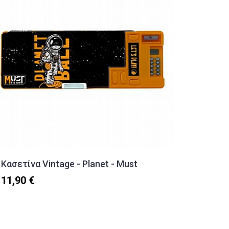
Κασετίνα Vintage - Planet - Must
Κασετί
- Must
11,90 €
7,90 €