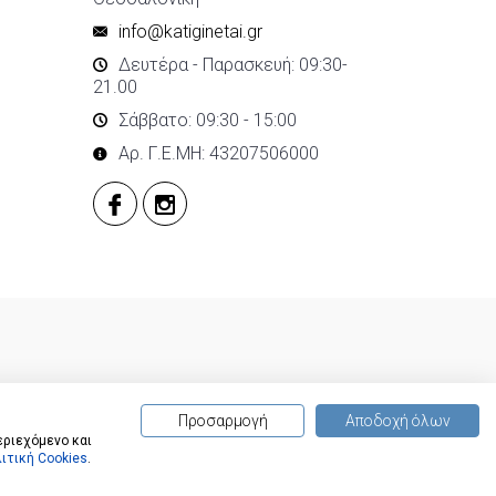
info@katiginetai.gr
Δευτέρα - Παρασκευή: 09:30-
21.00
Σάββατο: 09:30 - 15:00
Αρ. Γ.Ε.ΜΗ: 43207506000
Προσαρμογή
Αποδοχή όλων
εριεχόμενο και
ιτική Cookies
.
(
0
) προϊόντα