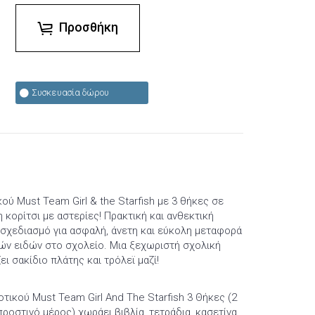
Προσθήκη
Συσκευασία δώρου
ού Must Team Girl & the Starfish με 3 θήκες σε
κορίτσι με αστερίες! Πρακτική και ανθεκτική
 σχεδιασμό για ασφαλή, άνετη και εύκολη μεταφορά
ών ειδών στο σχολείο. Μια ξεχωριστή σχολική
ι σακίδιο πλάτης και τρόλεϊ μαζί!
οτικού Must Team Girl And The Starfish 3 Θήκες (2
προστινό μέρος) χωράει βιβλία, τετράδια, κασετίνα