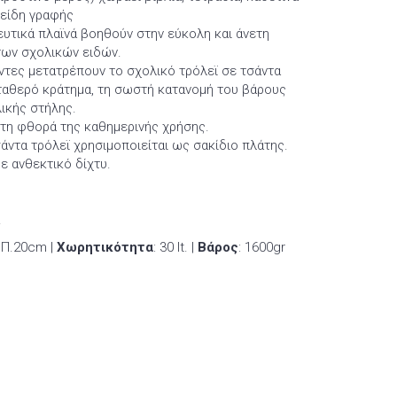
 είδη γραφής
ευτικά πλαϊνά βοηθούν στην εύκολη και άνετη
των σχολικών ειδών.
μάντες μετατρέπουν το σχολικό τρόλεϊ σε τσάντα
ταθερό κράτημα, τη σωστή κατανομή του βάρους
ικής στήλης.
στη φθορά της καθημερινής χρήσης.
άντα τρόλεϊ χρησιμοποιείται ως σακίδιο πλάτης.
με ανθεκτικό δίχτυ.
!
 Π.20cm |
Χωρητικότητα
: 30 lt. |
Βάρος
: 1600gr