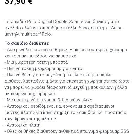
37,90
€
Το σακίδιο Polo Original Double Scarf είναι ιδανικό για το
σχολείο αλλά και οποιαδήποτε άλλη δραστηριότητα. Δώρο
μαντήλι multiscarf Polo.
Το σακίδιο διαθέτει:
- Δύο μεγάλες κεντρικές θήκες. Η μία με εσωτερικό χώρισμα
και τσεπάκι με έξοδο για ακουστικά.
- Μία μικρότερη τσέπη μπροστά.
- Πλαϊνή τσέπη με φερμουάρ για κινητό.
- Πλαϊνή θήκη για το παγούρι ή το πλαστικό μπουκάλι.
Διαθέτει λαστιχένιο ιμάντα για επέκταση χωρητικότητας ώστε
να μπορεί να χωράει διαφορετικά μεγέθη μπουκαλιών ή άλλα
αντικείμενα π.χ. ομπρέλα.
- Με εσωτερική επένδυση & διαπνέον υλικό
- Ανατομικοί, αεριζόμενοι και εργονομικά σχεδιασμένοι
ιμάντες πλάτης για καλή στήριξη του σακιδίου και προστασία
των ώμων και της πλάτης.
- Ανατομική πλάτη.
- Όλες οι θήκες διαθέτουν ανθεκτικά επώνυμα φερμουάρ SBS