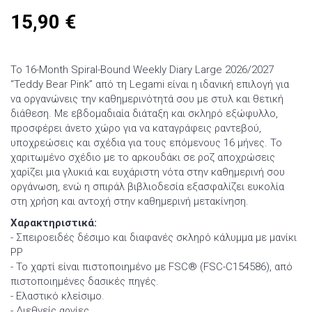
15,90
€
Το 16-Month Spiral-Bound Weekly Diary Large 2026/2027
“Teddy Bear Pink” από τη Legami είναι η ιδανική επιλογή για
να οργανώνεις την καθημερινότητά σου με στυλ και θετική
διάθεση. Με εβδομαδιαία διάταξη και σκληρό εξώφυλλο,
προσφέρει άνετο χώρο για να καταγράφεις ραντεβού,
υποχρεώσεις και σχέδια για τους επόμενους 16 μήνες. Το
χαριτωμένο σχέδιο με το αρκουδάκι σε ροζ αποχρώσεις
χαρίζει μια γλυκιά και ευχάριστη νότα στην καθημερινή σου
οργάνωση, ενώ η σπιράλ βιβλιοδεσία εξασφαλίζει ευκολία
στη χρήση και αντοχή στην καθημερινή μετακίνηση.
Χαρακτηριστικά:
- Σπειροειδές δέσιμο και διαφανές σκληρό κάλυμμα με μανίκι
PP
- Το χαρτί είναι πιστοποιημένο με FSC® (FSC-C154586), από
πιστοποιημένες δασικές πηγές.
- Ελαστικό κλείσιμο.
- Διεθνείς αργίες.