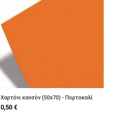
Χαρτόνι κανσόν (50x70) - Πορτοκαλί
Συρραπ
συρραφ
0,50 €
8,40 €