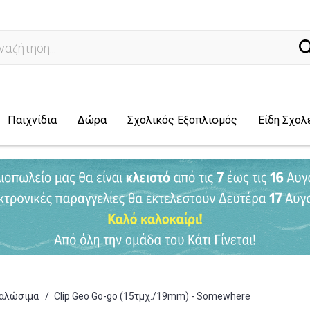
άχνω
Παιχνίδια
Δώρα
Σχολικός Εξοπλισμός
Είδη Σχολ
ναλώσιμα
/
Clip Geo Go-go (15τμχ./19mm) - Somewhere