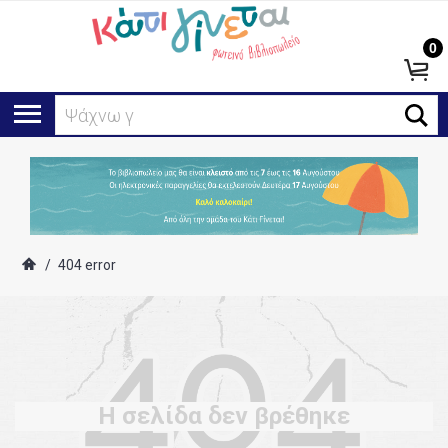
0
Ψάχνω για
/
404 error
Η σελίδα δεν βρέθηκε