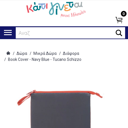
0
Αναζήτησ
/
Δώρα
/
Μικρά Δώρα
/
Διάφορα
/
Book Cover - Navy Blue - Tucano Schizzo