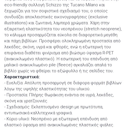
eco-friendly συλλογή Schizzo της Tucano Milano και
ξεχωρίζει για τον σοφιστικέ σχεδιασμό του, ο οποίος
συνδυάζει αποκλειστικές εικονογραφήσεις (exclusive
illustrations) και ζωντανά, λαμπερά χρώματα. Χάρη στην
εξαιρετική ελαστικότητα του νεοπρένιου (stretch neoprene),
το κάλυμμα προσαρμόζεται εύκολα σε διαφορετικά μεγέθη
και πάχη βιβλίων. Προσφέρει ολοκληρωμένη προστασία από
λεκέδες, σκόνη, υγρά και φθορές, ενώ η εξωτερική του
επιφάνεια διαθέτει φινίρισμα από βιώσιμο ύφασμα R-PET
(ανακυκλωμένο πλαστικό). Η εσωτερική του επένδυση από
μαλακό ανακυκλωμένο pile (fleece) αγκαλιάζει απαλά το
βιβλίο χωρίς να φθείρει το εξώφυλλο ή τις σελίδες του.
Χαρακτηριστικά:
- Ευελιξία: Απόλυτη προσαρμογή σε διάφορα φορμάτ βιβλίων
λόγω της υψηλής ελαστικότητας του υλικού.
- Προστασία: Πλήρης θωράκιση ενάντια σε υγρά, λεκέδες,
σκόνη και γρατζουνιές.
- Σχεδιασμός: Εκλεπτυσμένο design με πρωτότυπα,
εντυπωσιακά καλλιτεχνικά γραφικά.
- Κύριο υλικό: Νεοπρένιο με εξωτερική επένδυση από
ελαστικό ύφασμα από ανακυκλωμένες πλαστικές φιάλες.