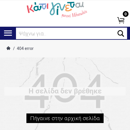
0
Ψάχνω για...
/
404 error
Η σελίδα δεν βρέθηκε
Πήγαινε στην αρχική σελίδα