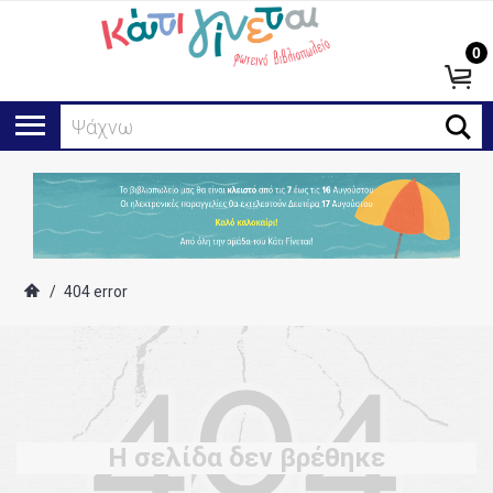
0
Ψάχνω γ
/
404 error
Η σελίδα δεν βρέθηκε