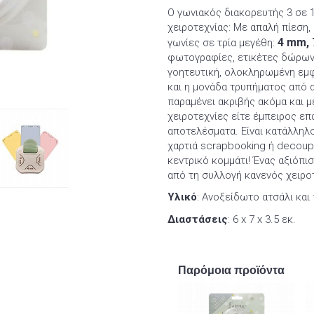
Ο γωνιακός διακορευτής 3 σε 1
χειροτεχνίας: Με απαλή πίεση
4 mm, 
γωνίες σε τρία μεγέθη:
φωτογραφίες, ετικέτες δώρων,
γοητευτική, ολοκληρωμένη εμφά
και η μονάδα τρυπήματος από α
παραμένει ακριβής ακόμα και μ
χειροτεχνίες είτε έμπειρος ε
αποτελέσματα. Είναι κατάλληλος
χαρτιά scrapbooking ή decoup
κεντρικό κομμάτι! Ένας αξιόπι
από τη συλλογή κανενός χειροτ
Υλικό
: Ανοξείδωτο ατσάλι και
Διαστάσεις
: 6 x 7 x 3.5 εκ.
Παρόμοια προϊόντα